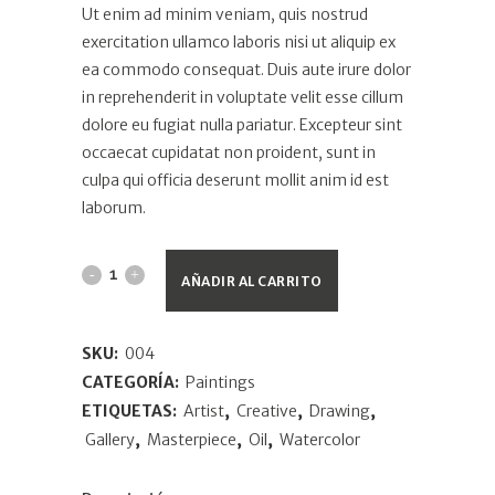
Ut enim ad minim veniam, quis nostrud
exercitation ullamco laboris nisi ut aliquip ex
ea commodo consequat. Duis aute irure dolor
in reprehenderit in voluptate velit esse cillum
dolore eu fugiat nulla pariatur. Excepteur sint
occaecat cupidatat non proident, sunt in
culpa qui officia deserunt mollit anim id est
laborum.
AÑADIR AL CARRITO
SKU:
004
CATEGORÍA:
Paintings
ETIQUETAS:
Artist
,
Creative
,
Drawing
,
Gallery
,
Masterpiece
,
Oil
,
Watercolor