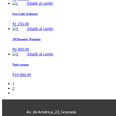
Añadir al carrito
Iron Cube Sculpture
$
1,256.00
Añadir al carrito
JM Basquiat Wannabe
$
6,900.00
Añadir al carrito
Nude woman
$
10,000.00
1
2
Av. de América, 22, Granada