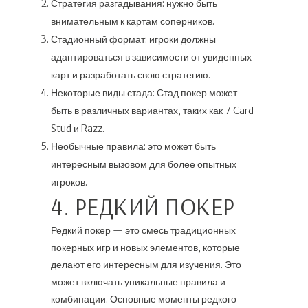
Стратегия разгадывания: нужно быть
внимательным к картам соперников.
Стадионный формат: игроки должны
адаптироваться в зависимости от увиденных
карт и разработать свою стратегию.
Некоторые виды стада: Стад покер может
быть в различных вариантах, таких как 7 Card
Stud и Razz.
Необычные правила: это может быть
интересным вызовом для более опытных
игроков.
4. РЕДКИЙ ПОКЕР
Редкий покер — это смесь традиционных
покерных игр и новых элементов, которые
делают его интересным для изучения. Это
может включать уникальные правила и
комбинации. Основные моменты редкого