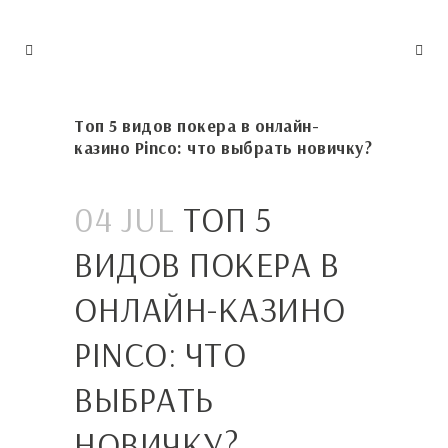
Топ 5 видов покера в онлайн-
казино Pinco: что выбрать новичку?
04 JUL
ТОП 5
ВИДОВ ПОКЕРА В
ОНЛАЙН-КАЗИНО
PINCO: ЧТО
ВЫБРАТЬ
НОВИЧКУ?