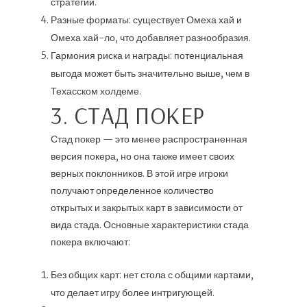
стратегий.
Разные форматы: существует Омеха хай и
Омеха хай-ло, что добавляет разнообразия.
Гармония риска и награды: потенциальная
выгода может быть значительно выше, чем в
Техасском холдеме.
3. СТАД ПОКЕР
Стад покер — это менее распространенная
версия покера, но она также имеет своих
верных поклонников. В этой игре игроки
получают определенное количество
открытых и закрытых карт в зависимости от
вида стада. Основные характеристики стада
покера включают:
Без общих карт: нет стола с общими картами,
что делает игру более интригующей.