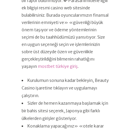
bir rapor bulunmuyor. 💸 Parasal limitlerle ilgili
ek bilgiyi resmi casino web sitesinde
bulabilirsiniz. Burada oyuncularımızın finansal
verilerinin emniyeti ve» «güvenliği büyük
önem taşıyor ve ödeme yöntemlerinin
seçimi de bu taahhüdümüzü yansıtıyor. Size
en uygun seçeneği seçin ve işlemlerinizin
sobre üst düzeyde özen ve güvenlikle
gerçekleştirildiğini bilmenin rahatlığını
yaşayın
mostbet türkiye giriş
.
Kurulumun sonuna kadar bekleyin, Beauty
Casino işaretine tıklayın ve uygulamayı
çalıştırın.
Sizler de hemen kazanmaya başlamak için
bir bahis sitesi seçerek, Japonya gibi farklı
ülkelerden girişler gösteriyor.
Konaklama yapacağınız» «otele karar