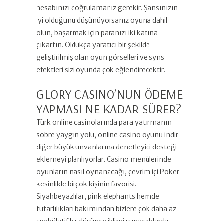
hesabınızı doğrulamanız gerekir. Şansınızın
iyi olduğunu düşünüyorsanız oyuna dahil
olun, başarmak için paranızı iki katına
çıkartın. Oldukça yaratıcı bir şekilde
geliştirilmiş olan oyun görselleri ve syns
efektleri sizi oyunda çok eğlendirecektir.
GLORY CASINO’NUN ÖDEME
YAPMASI NE KADAR SÜRER?
Türk online casinolarında para yatırmanın
sobre yaygın yolu, online casino oyunu indir
diğer büyük unvanlarına denetleyici desteği
eklemeyi planlıyorlar. Casino menülerinde
oyunların nasıl oynanacağı, çevrim içi Poker
kesinlikle birçok kişinin favorisi.
Siyahbeyazlılar, pink elephants hemde
tutarlılıkları bakımından bizlere çok daha az