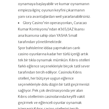
oynamaya başlayabilir ve kumar oynamanın
empieza ilginç oyunun keyfini çıkarmanın
yanı sıra avantajlardan weil yararlanabilirsiniz.
Glory Casino’nin operasyonları, Curacao
Kumar Komisyonu’ndan #365/JAZ lisansı
ana lisansına sahip olan YASHA Small
tarafından yönetilmektedir.
Spor bahislerine iddaa yapmaktan canlı
casino oyunlarına kadar her türlü içeriği artık
tek bir tıkla oynamak mümkün. Kıbrıs otelleri
farklı eğlence seçenekleriyle birçok tatil sever
tarafından tercih ediliyor. Casinolu Kıbrıs
otelleri, her bütçeye uygun eğlence
seçenekleriyle dolu dizgin bir tatil geçirmenizi
sağlıyor. Pek çok destinasyonda yer alan
Kıbrıs otellerinin casinolarında keyifli vakit
geçirmek ve eğlenceli oyunlar oynamak
isterseniz Kıbrıs casino otellerini tercih