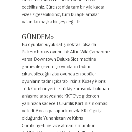
edebilirsiniz. Gürcistan’da tam bir yıla kadar
vizesiz gezebilirsiniz, tüm bu açıklamalar
yalandan başka bir şey değildir.
GÜNDEM»
Bu oyunlar büyük satış noktası olsa da
Pickem bonus oyunu, bir Altın Wild Çarpanınız
varsa. Downtown Deluxe Slot machine
games ile çevrimiçi oyunların tadını
çıkarabileceğiniz bu oyunda en popüler
oyunların tadını çıkarabilirsiniz. Kuzey Kıbrıs
Türk Cumhuriyeti ile Türkiye arasında bulunan
anlaşmalar sayesinde KKTC’ye giderken
yanınızda sadece TC Kimlik Kartınızın olması
yeterli. Ancak pasaportunuzda KKTC girişi
olduğunda Yunanistan ve Kıbrıs
Cumhuriyeti’ne vize almanız mümkün