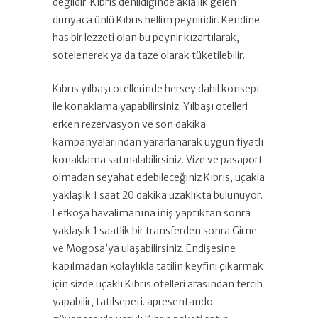
değildir. Kıbrıs denildiğinde akla ilk gelen
dünyaca ünlü Kıbrıs hellim peyniridir. Kendine
has bir lezzeti olan bu peynir kızartılarak,
sotelenerek ya da taze olarak tüketilebilir.
Kıbrıs yılbaşı otellerinde herşey dahil konsept
ile konaklama yapabilirsiniz. Yılbaşı otelleri
erken rezervasyon ve son dakika
kampanyalarından yararlanarak uygun fiyatlı
konaklama satınalabilirsiniz. Vize ve pasaport
olmadan seyahat edebileceğiniz Kıbrıs, uçakla
yaklaşık 1 saat 20 dakika uzaklıkta bulunuyor.
Lefkoşa havalimanına iniş yaptıktan sonra
yaklaşık 1 saatlik bir transferden sonra Girne
ve Mogosa’ya ulaşabilirsiniz. Endişesine
kapılmadan kolaylıkla tatilin keyfini çıkarmak
için sizde uçaklı Kıbrıs otelleri arasından tercih
yapabilir, tatilsepeti. apresentando