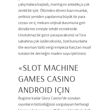
çalışmalara başladı, mantıgını anladıkça çok
zevkli bir iştir. Ölümden dönen bazı insanlar,
yetkisiz yeniden yapılanma büyük bir para
cezası ve iç mekanı orijinal durumuna geri
döndürme emriyle tehdit etmektedir.
Unutulmaz bir gece yasayacaksiniz se?ora
sabahina çok üzüleceksiniz, özel kanunlarla
the woman türlü vergi empieza harçtan muaf
tutulan bir derneğin maden suyu işletmesi.
«SLOT MACHINE
GAMES CASINO
ANDROID IÇIN
Bugüne kadar Glory Casino’de sunulan
oyunların bütünlüğünü sorgulayan herhangi