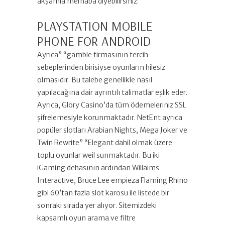
akşamla merhaba diyebilirsiniz.
PLAYSTATION MOBILE
PHONE FOR ANDROID
Ayrıca” “gamble firmasının tercih
sebeplerinden birisiyse oyunların hilesiz
olmasıdır. Bu talebe genellikle nasıl
yapılacağına dair ayrıntılı talimatlar eşlik eder.
Ayrıca, Glory Casino’da tüm ödemeleriniz SSL
şifrelemesiyle korunmaktadır. NetEnt ayrıca
popüler slotları Arabian Nights, Mega Joker ve
Twin Rewrite” “Elegant dahil olmak üzere
toplu oyunlar weil sunmaktadır. Bu iki
iGaming dehasının ardından Willaims
Interactive, Bruce Lee empieza Flaming Rhino
gibi 60’tan fazla slot karosu ile listede bir
sonraki sırada yer alıyor. Sitemizdeki
kapsamlı oyun arama ve filtre