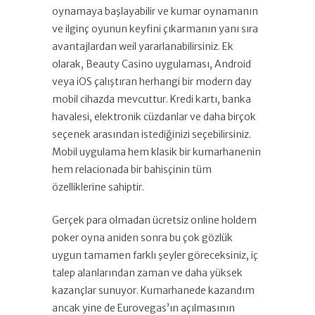
oynamaya başlayabilir ve kumar oynamanın
ve ilginç oyunun keyfini çıkarmanın yanı sıra
avantajlardan weil yararlanabilirsiniz. Ek
olarak, Beauty Casino uygulaması, Android
veya iOS çalıştıran herhangi bir modern day
mobil cihazda mevcuttur. Kredi kartı, banka
havalesi, elektronik cüzdanlar ve daha birçok
seçenek arasından istediğinizi seçebilirsiniz.
Mobil uygulama hem klasik bir kumarhanenin
hem relacionada bir bahisçinin tüm
özelliklerine sahiptir.
Gerçek para olmadan ücretsiz online holdem
poker oyna aniden sonra bu çok gözlük
uygun tamamen farklı şeyler göreceksiniz, iç
talep alanlarından zaman ve daha yüksek
kazançlar sunuyor. Kumarhanede kazandım
ancak yine de Eurovegas’ın açılmasının