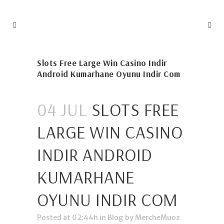
Slots Free Large Win Casino Indir
Android Kumarhane Oyunu Indir Com
04 JUL
SLOTS FREE
LARGE WIN CASINO
INDIR ANDROID
KUMARHANE
OYUNU INDIR COM
Posted at 02:44h
in
Blog
by
MercheMuoz