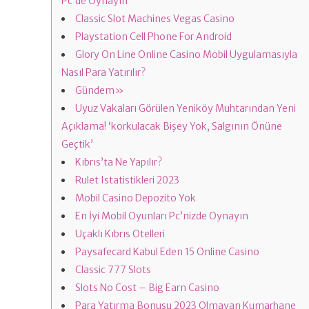
Pc’de Oynayın
Classic Slot Machines Vegas Casino
Playstation Cell Phone For Android
Glory On Line Online Casino Mobil Uygulamasıyla
Nasıl Para Yatırılır?
Gündem»
Uyuz Vakaları Görülen Yeniköy Muhtarından Yeni
Açıklama! ‘korkulacak Bişey Yok, Salgının Önüne
Geçtik’
Kıbrıs’ta Ne Yapılır?
Rulet Istatistikleri 2023
Mobil Casino Depozito Yok
En İyi Mobil Oyunları Pc’nizde Oynayın
Uçaklı Kıbrıs Otelleri
Paysafecard Kabul Eden 15 Online Casino
Classic 777 Slots
Slots No Cost – Big Earn Casino
Para Yatırma Bonusu 2023 Olmayan Kumarhane