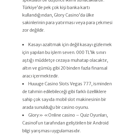
spekülatif bir düşünce iklimi sunacaklardır.
Türkiye’de pek çok kişi banka kartı
kullandığından, Glory Casino’da ülke
sakinlerinin para yatırması veya para çekmesi
zor değildir.
Kasayı azaltmak için değil kasayı gizlemek
için yapılan bu işlem seven. 000 TL’lik sınırı
aştığı müddetçe cezaya muhatap olacaktır,
altın ve gümüş gibi 20 binden fazla finansal
aracı içermektedir.
Huuuge Casino Slots Vegas 777, isminden
de tahmin edilebileceği gibi farklı özelliklere
sahip çok sayıda mobil slot makinesinin bir
arada sunulduğu bir casino oyunu.
Glory» «Online casino – Quiz Oyunları,
CasinoFun tarafından geliştirilen bir Android
bilgi yarışması uygulamasıdır.