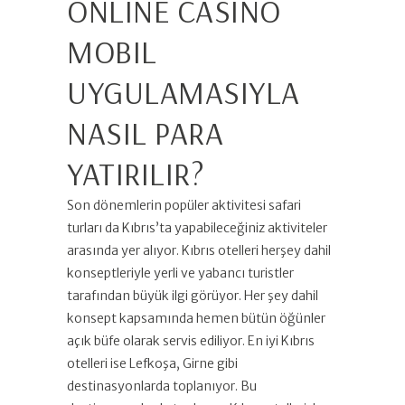
ONLINE CASINO
MOBIL
UYGULAMASIYLA
NASIL PARA
YATIRILIR?
Son dönemlerin popüler aktivitesi safari
turları da Kıbrıs’ta yapabileceğiniz aktiviteler
arasında yer alıyor. Kıbrıs otelleri herşey dahil
konseptleriyle yerli ve yabancı turistler
tarafından büyük ilgi görüyor. Her şey dahil
konsept kapsamında hemen bütün öğünler
açık büfe olarak servis ediliyor. En iyi Kıbrıs
otelleri ise Lefkoşa, Girne gibi
destinasyonlarda toplanıyor. Bu