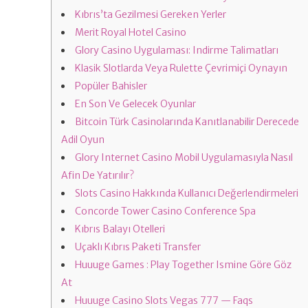
Kıbrıs’ta Gezilmesi Gereken Yerler
Merit Royal Hotel Casino
Glory Casino Uygulaması: Indirme Talimatları
Klasik Slotlarda Veya Rulette Çevrimiçi Oynayın
Popüler Bahisler
En Son Ve Gelecek Oyunlar
Bitcoin Türk Casinolarında Kanıtlanabilir Derecede
Adil Oyun
Glory Internet Casino Mobil Uygulamasıyla Nasıl
Afin De Yatırılır?
Slots Casino Hakkında Kullanıcı Değerlendirmeleri
Concorde Tower Casino Conference Spa
Kıbrıs Balayı Otelleri
Uçaklı Kıbrıs Paketi Transfer
Huuuge Games : Play Together Ismine Göre Göz
At
Huuuge Casino Slots Vegas 777 — Faqs