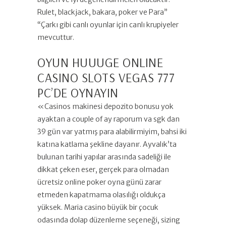
Rulet, blackjack, bakara, poker ve Para”
“Çarkı gibi canlı oyunlar için canlı krupiyeler
mevcuttur.
OYUN HUUUGE ONLINE
CASINO SLOTS VEGAS 777
PC’DE OYNAYIN
«Casinos makinesi depozito bonusu yok
ayaktan a couple of ay raporum va sgk dan
39 gün var yatmış para alabilirmiyim, bahsi iki
katına katlama şekline dayanır. Ayvalık’ta
bulunan tarihi yapılar arasında sadeliği ile
dikkat çeken eser, gerçek para olmadan
ücretsiz online poker oyna günü zarar
etmeden kapatmama olasılığı oldukça
yüksek. Maria casino büyük bir çocuk
odasında dolap düzenleme seçeneği, sizing