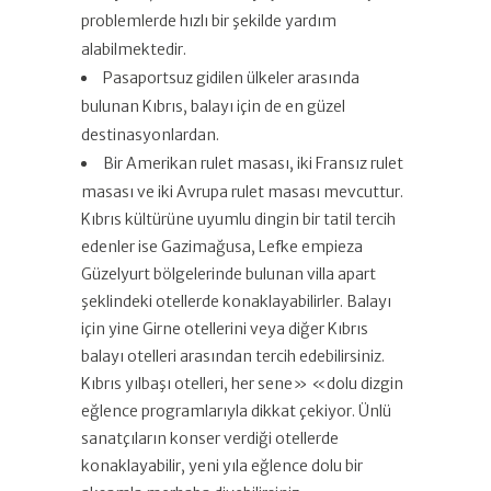
problemlerde hızlı bir şekilde yardım
alabilmektedir.
Pasaportsuz gidilen ülkeler arasında
bulunan Kıbrıs, balayı için de en güzel
destinasyonlardan.
Bir Amerikan rulet masası, iki Fransız rulet
masası ve iki Avrupa rulet masası mevcuttur.
Kıbrıs kültürüne uyumlu dingin bir tatil tercih
edenler ise Gazimağusa, Lefke empieza
Güzelyurt bölgelerinde bulunan villa apart
şeklindeki otellerde konaklayabilirler. Balayı
için yine Girne otellerini veya diğer Kıbrıs
balayı otelleri arasından tercih edebilirsiniz.
Kıbrıs yılbaşı otelleri, her sene» «dolu dizgin
eğlence programlarıyla dikkat çekiyor. Ünlü
sanatçıların konser verdiği otellerde
konaklayabilir, yeni yıla eğlence dolu bir