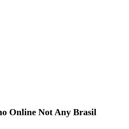
no Online Not Any Brasil