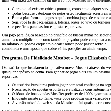
mais well-liked dos cassinos on the web. No MostBet não é diferente,
Claro o qual existem críticas pontuais, como em qualquer serviço
Todas because categorias de jogos estão facilmente acessíveis n
É uma plataforma de jogos o qual combina jogos de cassino e ap
Seja você fã de caça-níqueis, loterias, jogos ao vivo ou torneio
específicos para cassino e apostas esportivas.
Um jogo para lógica baseado no princípio de buscar minas no sector d
aumenta o multiplicador, como também o jogador pode completar a r
no mínimo 21 pontos enquanto o dealer nunca pode passar sobre 21. 
combinada é uma aposta que cobre várias posições ao ainda tempo.
Programa De Fidelidade Mostbet – Jogue Elizabeth 
Os usuários que instalarem to aplicativo móvel Mostbet através do web
qualquer depósito na conta. Para ganhar ao jogar slots em um cassino
esportivas.
Os usuários brasileiros podem jogar com total confiança na seg
Nossa seção de apostas esportivas é atualizada constantemente
O bônus de boas-vindas MostBet pode ser de 100% systems» «
Enquanto assiste ao game, você pode produzir uma variedade s
A versão móvel do web site da Mostbet inclui quaisquer recursos