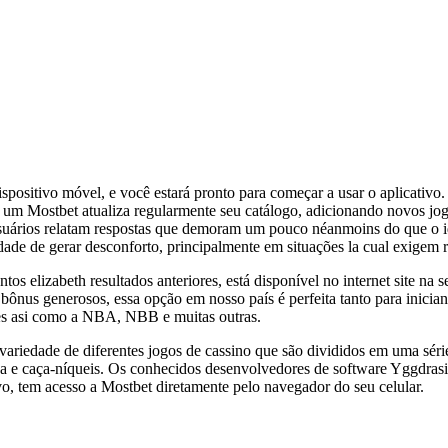
spositivo móvel, e você estará pronto para começar a usar o aplicativo
um Mostbet atualiza regularmente seu catálogo, adicionando novos jogos
usuários relatam respostas que demoram um pouco néanmoins do que o id
lidade de gerar desconforto, principalmente em situações la cual exigem 
elizabeth resultados anteriores, está disponível no internet site na seç
bônus generosos, essa opção em nosso país é perfeita tanto para inician
es asi como a NBA, NBB e muitas outras.
variedade de diferentes jogos de cassino que são divididos em uma séri
mesa e caça-níqueis. Os conhecidos desenvolvedores de software Yggdra
tivo, tem acesso a Mostbet diretamente pelo navegador do seu celular.