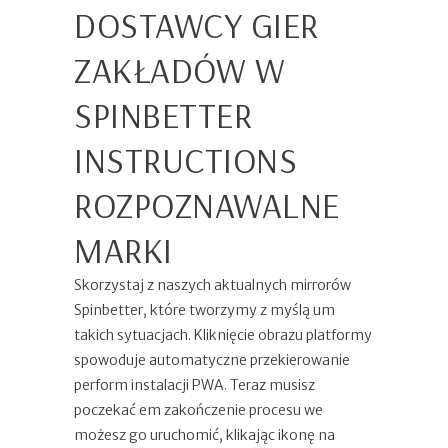
DOSTAWCY GIER
ZAKŁADÓW W
SPINBETTER
INSTRUCTIONS
ROZPOZNAWALNE
MARKI
Skorzystaj z naszych aktualnych mirrorów
Spinbetter, które tworzymy z myślą um
takich sytuacjach. Kliknięcie obrazu platformy
spowoduje automatyczne przekierowanie
perform instalacji PWA. Teraz musisz
poczekać em zakończenie procesu we
możesz go uruchomić, klikając ikonę na