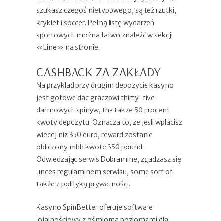
szukasz czegoś nietypowego, są też rzutki,
krykiet i soccer. Pełną listę wydarzeń
sportowych można łatwo znaleźć w sekcji
«Line» na stronie.
CASHBACK ZA ZAKŁADY
Na przyklad przy drugim depozycie kasyno
jest gotowe dac graczowi thirty-five
darmowych spinуw, the takze 50 procent
kwoty depozytu. Oznacza to, ze jesli wplacisz
wiecej niz 350 euro, reward zostanie
obliczony mhh kwote 350 pound.
Odwiedzając serwis Dobramine, zgadzasz się
unces regulaminem serwisu, some sort of
także z polityką prywatności.
Kasyno SpinBetter oferuje software
lojalnościowy z ośmioma poziomami dla