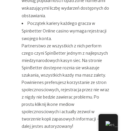
według popularności i opatrzone numerami
wskazującymi liczbę wydarzeń dostępnych do
obstawiania.
Początek kariery każdego gracza w
Spinbetter Online casino wymaga rejestracji
swojego konta.
Partnerstwo ze wszystkich z nich perform
czego czyni SpinBetter jednym z najlepszych
miedzynarodowych kasyn siec. Na stronie
SpinBetter dostepne roznia sie wskazuje
szukania, wszystkich kazdy ma masz zalety.
Powinienes preferujesz korzystanie ze stron
spolecznosciowych, rejestracja przez nie wraz
z nigdy nie bedzie zawierac problemu. Po
prostu kliknij ikone mediow
spolecznosciowych i actually zezwol w
tworzenie kopii zapasowych informacji – i
dalej jestes autoryzowany!