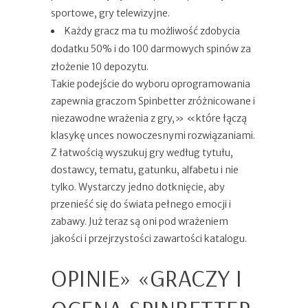
sportowe, gry telewizyjne.
Każdy gracz ma tu możliwość zdobycia
dodatku 50% i do 100 darmowych spinów za
złożenie 10 depozytu.
Takie podejście do wyboru oprogramowania
zapewnia graczom Spinbetter zróżnicowane i
niezawodne wrażenia z gry,» «które łączą
klasykę unces nowoczesnymi rozwiązaniami.
Z łatwością wyszukuj gry według tytułu,
dostawcy, tematu, gatunku, alfabetu i nie
tylko. Wystarczy jedno dotknięcie, aby
przenieść się do świata pełnego emocji i
zabawy. Już teraz są oni pod wrażeniem
jakości i przejrzystości zawartości katalogu.
OPINIE» «GRACZY I