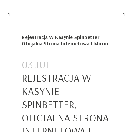
Rejestracja W Kasynie Spinbetter,
Oficjalna Strona Internetowa I Mirror
03 JUL
REJESTRACJA W
KASYNIE
SPINBETTER,
OFICJALNA STRONA
INTERNETOWA I