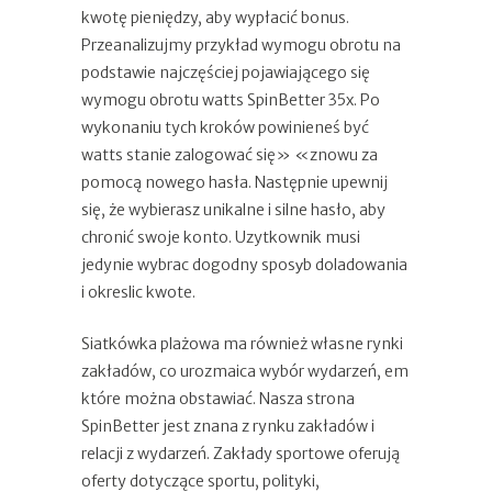
kwotę pieniędzy, aby wypłacić bonus.
Przeanalizujmy przykład wymogu obrotu na
podstawie najczęściej pojawiającego się
wymogu obrotu watts SpinBetter 35x. Po
wykonaniu tych kroków powinieneś być
watts stanie zalogować się» «znowu za
pomocą nowego hasła. Następnie upewnij
się, że wybierasz unikalne i silne hasło, aby
chronić swoje konto. Uzytkownik musi
jedynie wybrac dogodny sposуb doladowania
i okreslic kwote.
Siatkówka plażowa ma również własne rynki
zakładów, co urozmaica wybór wydarzeń, em
które można obstawiać. Nasza strona
SpinBetter jest znana z rynku zakładów i
relacji z wydarzeń. Zakłady sportowe oferują
oferty dotyczące sportu, polityki,