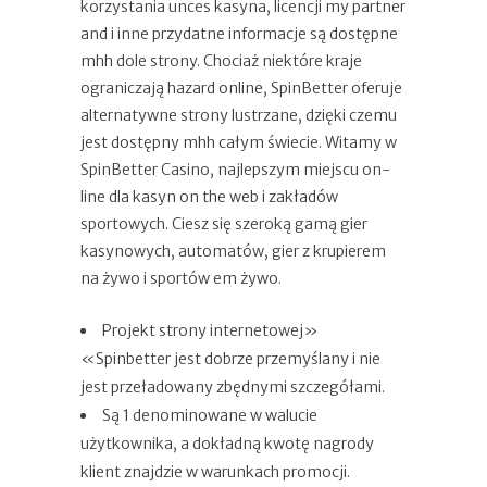
korzystania unces kasyna, licencji my partner
and i inne przydatne informacje są dostępne
mhh dole strony. Chociaż niektóre kraje
ograniczają hazard online, SpinBetter oferuje
alternatywne strony lustrzane, dzięki czemu
jest dostępny mhh całym świecie. Witamy w
SpinBetter Casino, najlepszym miejscu on-
line dla kasyn on the web i zakładów
sportowych. Ciesz się szeroką gamą gier
kasynowych, automatów, gier z krupierem
na żywo i sportów em żywo.
Projekt strony internetowej»
«Spinbetter jest dobrze przemyślany i nie
jest przeładowany zbędnymi szczegółami.
Są 1 denominowane w walucie
użytkownika, a dokładną kwotę nagrody
klient znajdzie w warunkach promocji.