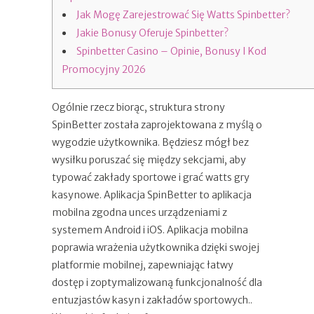
Jak Mogę Zarejestrować Się Watts Spinbetter?
Jakie Bonusy Oferuje Spinbetter?
Spinbetter Casino – Opinie, Bonusy I Kod
Promocyjny 2026
Ogólnie rzecz biorąc, struktura strony
SpinBetter została zaprojektowana z myślą o
wygodzie użytkownika. Będziesz mógł bez
wysiłku poruszać się między sekcjami, aby
typować zakłady sportowe i grać watts gry
kasynowe. Aplikacja SpinBetter to aplikacja
mobilna zgodna unces urządzeniami z
systemem Android i iOS. Aplikacja mobilna
poprawia wrażenia użytkownika dzięki swojej
platformie mobilnej, zapewniając łatwy
dostęp i zoptymalizowaną funkcjonalność dla
entuzjastów kasyn i zakładów sportowych..