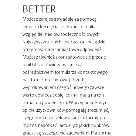
BETTER
Możesz zarejestrować się za pomocą
jednego kliknięcia, telefonu, e-maila
względnie mediów społecznościowych.
Najszybszym z nich jest czat online, gdzie
otrzymasz natychmiastową odpowiedź.
Możesz również skontaktować się przez e-
mail lub zostawić zapytanie za
pośrednictwem formularza kontaktowego
na stronie internetowej. Przed
wypróbowaniem czegoś nowego zawsze
warto dowiedzieć się, co inni mają na ten
temat do powiedzenia. W przypadku kasyn
opinie użytkowników pomagają zrozumieć,
czego można oczekiwać od platformy, co
można napotkać i actually z jakich punktów
gracze są szczególnie zadowoleni. Platforma