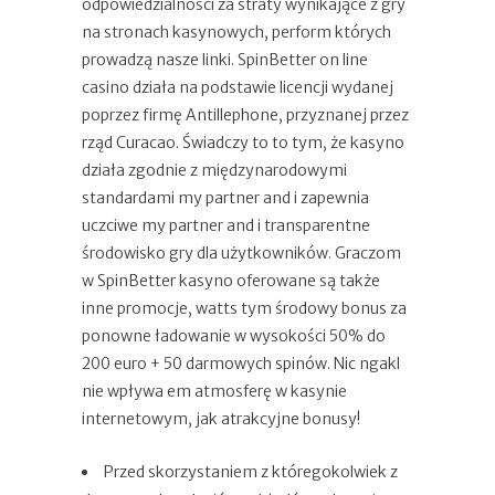
odpowiedzialności za straty wynikające z gry
na stronach kasynowych, perform których
prowadzą nasze linki. SpinBetter on line
casino działa na podstawie licencji wydanej
poprzez firmę Antillephone, przyznanej przez
rząd Curacao. Świadczy to to tym, że kasyno
działa zgodnie z międzynarodowymi
standardami my partner and i zapewnia
uczciwe my partner and i transparentne
środowisko gry dla użytkowników. Graczom
w SpinBetter kasyno oferowane są także
inne promocje, watts tym środowy bonus za
ponowne ładowanie w wysokości 50% do
200 euro + 50 darmowych spinów. Nic ngakl
nie wpływa em atmosferę w kasynie
internetowym, jak atrakcyjne bonusy!
Przed skorzystaniem z któregokolwiek z