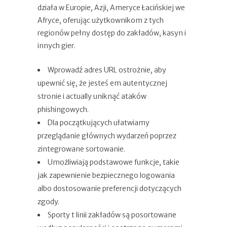
działa w Europie, Azji, Ameryce Łacińskiej we
Afryce, oferując użytkownikom z tych
regionów pełny dostęp do zakładów, kasyn i
innych gier.
Wprowadź adres URL ostrożnie, aby
upewnić się, że jesteś em autentycznej
stronie i actually uniknąć ataków
phishingowych.
Dla początkujących ułatwiamy
przeglądanie głównych wydarzeń poprzez
zintegrowane sortowanie.
Umożliwiają podstawowe funkcje, takie
jak zapewnienie bezpiecznego logowania
albo dostosowanie preferencji dotyczących
zgody.
Sporty t linii zakładów są posortowane