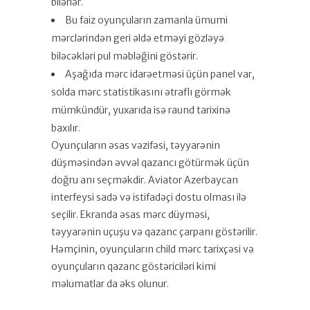
bilərlər.
Bu faiz oyunçuların zamanla ümumi
mərclərindən geri əldə etməyi gözləyə
biləcəkləri pul məbləğini göstərir.
Aşağıda mərc idarəetməsi üçün panel var,
solda mərc statistikasını ətraflı görmək
mümkündür, yuxarıda isə raund tarixinə
baxılır.
Oyunçuların əsas vəzifəsi, təyyarənin
düşməsindən əvvəl qazancı götürmək üçün
doğru anı seçməkdir. Aviator Azerbaycan
interfeysi sadə və istifadəçi dostu olması ilə
seçilir. Ekranda əsas mərc düyməsi,
təyyarənin uçuşu və qazanc çarpanı göstərilir.
Həmçinin, oyunçuların child mərc tarixçəsi və
oyunçuların qazanc göstəriciləri kimi
məlumatlar da əks olunur.