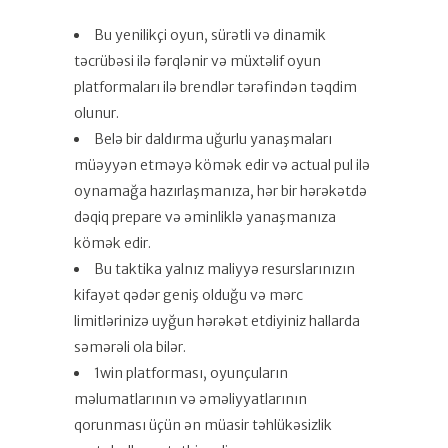
Bu yenilikçi oyun, sürətli və dinamik
təcrübəsi ilə fərqlənir və müxtəlif oyun
platformaları ilə brendlər tərəfindən təqdim
olunur.
Belə bir daldırma uğurlu yanaşmaları
müəyyən etməyə kömək edir və actual pul ilə
oynamağa hazırlaşmanıza, hər bir hərəkətdə
dəqiq prepare və əminliklə yanaşmanıza
kömək edir.
Bu taktika yalnız maliyyə resurslarınızın
kifayət qədər geniş olduğu və mərc
limitlərinizə uyğun hərəkət etdiyiniz hallarda
səmərəli ola bilər.
1win platforması, oyunçuların
məlumatlarının və əməliyyatlarının
qorunması üçün ən müasir təhlükəsizlik