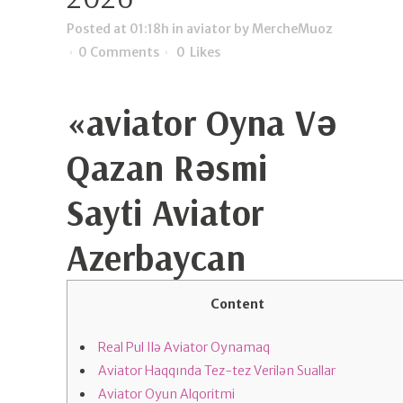
Posted at 01:18h
in
aviator
by
MercheMuoz
0 Comments
0
Likes
«aviator Oyna Və
Qazan Rəsmi
Sayti Aviator
Azerbaycan
Content
Real Pul Ilə Aviator Oynamaq
Aviator Haqqında Tez-tez Verilən Suallar
Aviator Oyun Alqoritmi