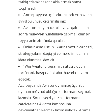
tətbiq edərək qazanc əldə etmək şansı
təqdim edir.
Ancaq təyyarə uçub ekranı tərk etməzdən
əvvəl pulunuzu çıxarmalısınız.
Aviatorun oyunu» «havaya qalxdıqdan
sonra müəyyən hündürlüyə qalxmalı olan bir
təyyarənin ətrafında qurulur.
Onların əsas üstünlüklərinə vaxtın qənaəti,
strategiyaların dəqiqliyi və mərc limitlərinin
idarə olunması daxildir.
1Win Aviator proqramı vasitəsilə oyun
təcrübəniz başqa vahid abu-havada davam
edəcək.
Azərbaycanda Aviator oynamaq üçün bu
oyunun mövcud olduğu platformanı seçmək
lazımdır. Sonra seçdiyiniz platformanın
çərçivəsində Aviator kazinosuna
qeydiyyatdan keçmək lazım gələcək. Amma