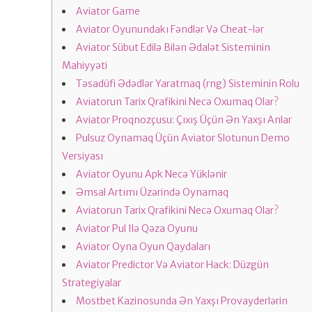
Aviator Game
Aviator Oyunundakı Fəndlər Və Cheat-lər
Aviator Sübut Edilə Bilən Ədalət Sisteminin
Mahiyyəti
Təsadüfi Ədədlər Yaratmaq (rng) Sisteminin Rolu
Aviatorun Tarix Qrafikini Necə Oxumaq Olar?
Aviator Proqnozçusu: Çıxış Üçün Ən Yaxşı Anlar
Pulsuz Oynamaq Üçün Aviator Slotunun Demo
Versiyası
Aviator Oyunu Apk Necə Yüklənir
Əmsal Artımı Üzərində Oynamaq
Aviatorun Tarix Qrafikini Necə Oxumaq Olar?
Aviator Pul Ilə Qəza Oyunu
Aviator Oyna Oyun Qaydaları
Aviator Predictor Və Aviator Hack: Düzgün
Strategiyalar
Mostbet Kazinosunda Ən Yaxşı Provayderlərin