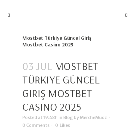
Mostbet Türkiye Güncel Giriş
Mostbet Casino 2025
03 JUL
MOSTBET
TÜRKIYE GÜNCEL
GIRIŞ MOSTBET
CASINO 2025
Posted at 19:48h
in
Blog
by
MercheMuoz
0 Comments
0
Likes