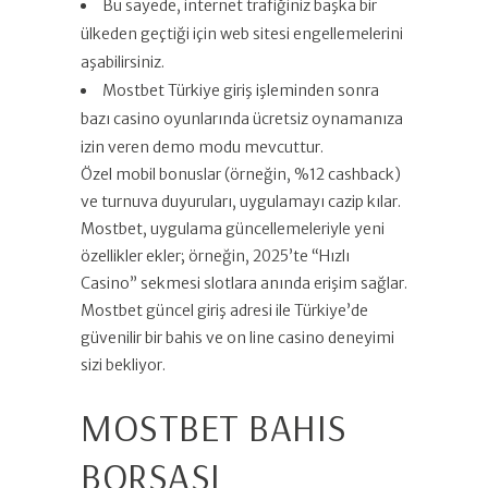
Bu sayede, internet trafiğiniz başka bir
ülkeden geçtiği için web sitesi engellemelerini
aşabilirsiniz.
Mostbet Türkiye giriş işleminden sonra
bazı casino oyunlarında ücretsiz oynamanıza
izin veren demo modu mevcuttur.
Özel mobil bonuslar (örneğin, %12 cashback)
ve turnuva duyuruları, uygulamayı cazip kılar.
Mostbet, uygulama güncellemeleriyle yeni
özellikler ekler; örneğin, 2025’te “Hızlı
Casino” sekmesi slotlara anında erişim sağlar.
Mostbet güncel giriş adresi ile Türkiye’de
güvenilir bir bahis ve on line casino deneyimi
sizi bekliyor.
MOSTBET BAHIS
BORSASI