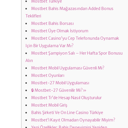
Mostbet Türkiye​
Mostbet Bahis Mağazasından Added Bonus
Teklifleri
Mostbet Bahis Borsası
Mostbet Üye Olmak İstiyorum
Mostbet Casino’yu Cep Telefonunda Oynamak
Için Bir Uygulama Var Mı?
Mostbet Şampiyon Salı – Her Hafta Spor Bonusu
Alın
Mostbet Mobil Uygulaması Güvenli Mi?
Mostbet Oyunları
Mostbet-27 Mobil Uygulaması
🔒 Mostbet-27 Güvenilir Mi?»
Mostbet Tr’de Hesap Nasıl Oluşturulur
Mostbet Mobil Giriş
Bahis Şirketi Ve On Line Casino Türkiye
Mostbet’i Kayıt Olmadan Oynayabilir Miyim?
Yeni Özellikler: Bahis Deneyimini Yeniden