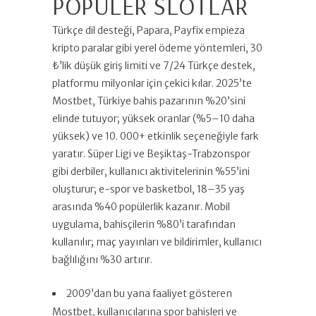
POPÜLER SLOTLAR
Türkçe dil desteği, Papara, Payfix empieza
kripto paralar gibi yerel ödeme yöntemleri, 30
₺’lik düşük giriş limiti ve 7/24 Türkçe destek,
platformu milyonlar için çekici kılar. 2025’te
Mostbet, Türkiye bahis pazarının %20’sini
elinde tutuyor; yüksek oranlar (%5–10 daha
yüksek) ve 10. 000+ etkinlik seçeneğiyle fark
yaratır. Süper Ligi ve Beşiktaş-Trabzonspor
gibi derbiler, kullanıcı aktivitelerinin %55’ini
oluşturur; e-spor ve basketbol, 18–35 yaş
arasında %40 popülerlik kazanır. Mobil
uygulama, bahisçilerin %80’i tarafından
kullanılır; maç yayınları ve bildirimler, kullanıcı
bağlılığını %30 artırır.
2009’dan bu yana faaliyet gösteren
Mostbet, kullanıcılarına spor bahisleri ve