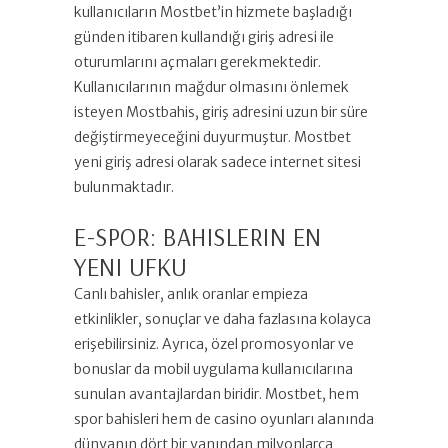
kullanıcıların Mostbet’in hizmete başladığı
günden itibaren kullandığı giriş adresi ile
oturumlarını açmaları gerekmektedir.
Kullanıcılarının mağdur olmasını önlemek
isteyen Mostbahis, giriş adresini uzun bir süre
değiştirmeyeceğini duyurmuştur. Mostbet
yeni giriş adresi olarak sadece internet sitesi
bulunmaktadır.
E-SPOR: BAHISLERIN EN
YENI UFKU
Canlı bahisler, anlık oranlar empieza
etkinlikler, sonuçlar ve daha fazlasına kolayca
erişebilirsiniz. Ayrıca, özel promosyonlar ve
bonuslar da mobil uygulama kullanıcılarına
sunulan avantajlardan biridir. Mostbet, hem
spor bahisleri hem de casino oyunları alanında
dünyanın dört bir yanından milyonlarca