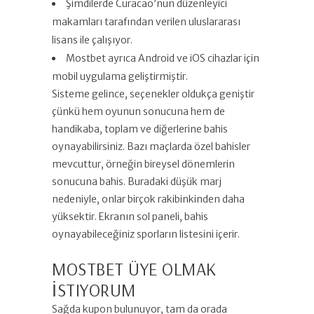
Şimdilerde Curacao’nun düzenleyici
makamları tarafından verilen uluslararası
lisans ile çalışıyor.
Mostbet ayrıca Android ve iOS cihazlar için
mobil uygulama geliştirmiştir.
Sisteme gelince, seçenekler oldukça geniştir
çünkü hem oyunun sonucuna hem de
handikaba, toplam ve diğerlerine bahis
oynayabilirsiniz. Bazı maçlarda özel bahisler
mevcuttur, örneğin bireysel dönemlerin
sonucuna bahis. Buradaki düşük marj
nedeniyle, onlar birçok rakibinkinden daha
yüksektir. Ekranın sol paneli, bahis
oynayabileceğiniz sporların listesini içerir.
MOSTBET ÜYE OLMAK
İSTIYORUM
Sağda kupon bulunuyor, tam da orada