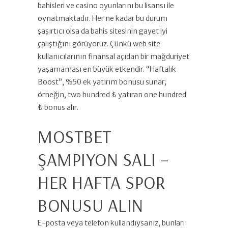
bahisleri ve casino oyunlarını bu lisansı ile
oynatmaktadır. Her ne kadar bu durum
şaşırtıcı olsa da bahis sitesinin gayet iyi
çalıştığını görüyoruz. Çünkü web site
kullanıcılarının finansal açıdan bir mağduriyet
yaşamaması en büyük etkendir. “Haftalık
Boost”, %50 ek yatırım bonusu sunar;
örneğin, two hundred ₺ yatıran one hundred
₺ bonus alır.
MOSTBET
ŞAMPIYON SALI –
HER HAFTA SPOR
BONUSU ALIN
E-posta veya telefon kullandıysanız, bunları