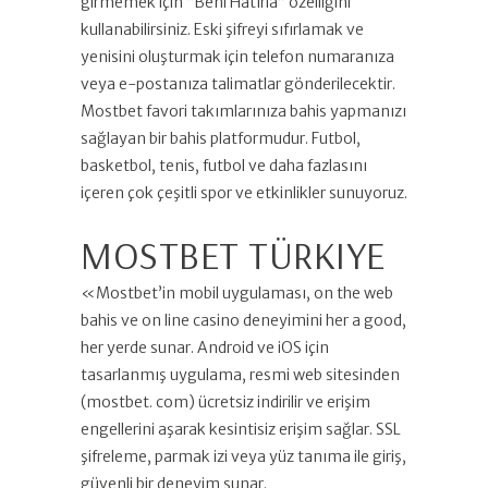
girmemek için “Beni Hatırla” özelliğini
kullanabilirsiniz. Eski şifreyi sıfırlamak ve
yenisini oluşturmak için telefon numaranıza
veya e-postanıza talimatlar gönderilecektir.
Mostbet favori takımlarınıza bahis yapmanızı
sağlayan bir bahis platformudur. Futbol,
basketbol, tenis, futbol ve daha fazlasını
içeren çok çeşitli spor ve etkinlikler sunuyoruz.
MOSTBET TÜRKIYE​
«Mostbet’in mobil uygulaması, on the web
bahis ve on line casino deneyimini her a good,
her yerde sunar. Android ve iOS için
tasarlanmış uygulama, resmi web sitesinden
(mostbet. com) ücretsiz indirilir ve erişim
engellerini aşarak kesintisiz erişim sağlar. SSL
şifreleme, parmak izi veya yüz tanıma ile giriş,
güvenli bir deneyim sunar.