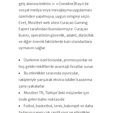
giriş alanına belirtin.» «[newline]Kayıt bir
sosyal medya veya mesajlaşma uygulaması
üzerinden yapılmışsa, uygun simgeyi seçin.
Evet, Mostbet web sitesi Curacao Gaming
Expert tarafından lisanslanmıştır. Curaçao
lisansı, operatörün güvenlik, adalet, dürüstlük
ve diğer önemli faktörlerde katı standartlara
uymasını sağlar.
Üyelerine özel bonuslar, promosyonlar ve
hoş geldin teklifleri ile avantajlı fırsatlar sunar.
Bu etkinlikler sırasında oyuncular,
rakipleriyle yarışarak ekstra ödüller kazanma
şansı yakalarlar.
Mostbet TR, Türkiye’deki müşteriler için
önde gelen bahis noktasıdır.
Futbol, basketbol, tenis, balompié ve daha
fazlasını içeren çok çeşitli spor ve etkinlikler