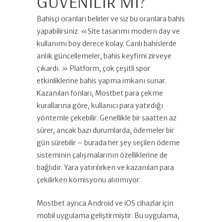
GÜVENILIR MI?
Bahisçi oranları belirler ve siz bu oranlara bahis
yapabilirsiniz. «Site tasarımı modern day ve
kullanımı boy derece kolay. Canlı bahislerde
anlık güncellemeler, bahis keyfimi zirveye
çıkardı. » Platform, çok çeşitli spor
etkinliklerine bahis yapma imkanı sunar.
Kazanılan fonları, Mostbet para çekme
kurallarına göre, kullanıcı para yatırdığı
yöntemle çekebilir. Genellikle bir saatten az
sürer, ancak bazı durumlarda, ödemeler bir
gün sürebilir – burada her şey seçilen ödeme
sisteminin çalışmalarının özelliklerine de
bağlıdır. Yara yatırılırken ve kazanılan para
çekilirken komisyonu alınmıyor.
Mostbet ayrıca Android ve iOS cihazlar için
mobil uygulama geliştirmiştir. Bu uygulama,