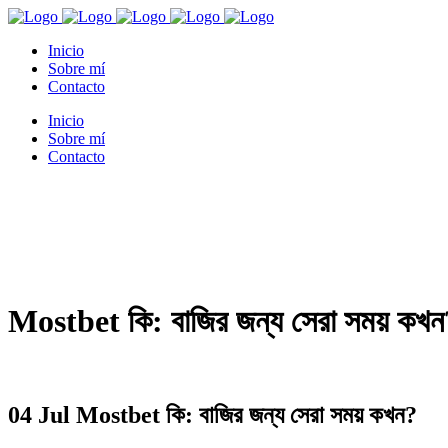
Inicio
Sobre mí
Contacto
Inicio
Sobre mí
Contacto
Mostbet কি: বাজির জন্য সেরা সময় কখন
04 Jul
Mostbet কি: বাজির জন্য সেরা সময় কখন?