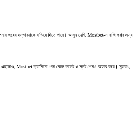
আপনার জয়ের সম্ভাবনাকে বাড়িয়ে দিতে পারে। আসুন দেখি, Mostbet-এ বাজি ধরার জন্য
ারেন। এছাড়াও, Mostbet ক্যাসিনো গেম যেমন রুলেট ও স্লট গেমও অফার করে। সুতরাং,