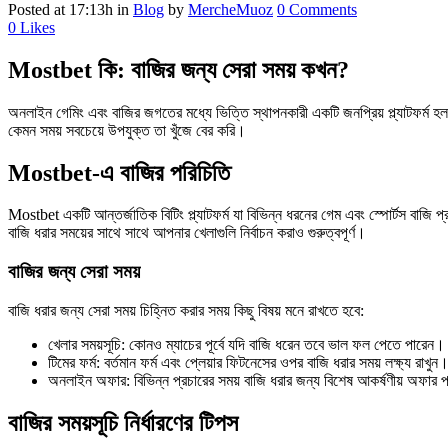
Posted at 17:13h
in
Blog
by
MercheMuoz
0 Comments
0
Likes
Mostbet কি: বাজির জন্য সেরা সময় কখন?
অনলাইন গেমিং এবং বাজির জগতের মধ্যে ভিত্তি স্থাপনকারী একটি জনপ্রিয় প্ল্যাটফর্ম 
কেমন সময় সবচেয়ে উপযুক্ত তা খুঁজে বের করি।
Mostbet-এ বাজির পরিচিতি
Mostbet একটি আন্তর্জাতিক বিটিং প্ল্যাটফর্ম যা বিভিন্ন ধরনের গেম এবং স্পোর্টস বা
বাজি ধরার সময়ের সাথে সাথে আপনার খেলাগুলি নির্বাচন করাও গুরুত্বপূর্ণ।
বাজির জন্য সেরা সময়
বাজি ধরার জন্য সেরা সময় চিহ্নিত করার সময় কিছু বিষয় মনে রাখতে হবে:
খেলার সময়সূচি: কোনও ম্যাচের পূর্বে যদি বাজি ধরেন তবে ভাল ফল পেতে পারেন।
টিমের ফর্ম: বর্তমান ফর্ম এবং প্লেয়ার ফিটনেসের ওপর বাজি ধরার সময় লক্ষ্য রাখুন
অনলাইন অফার: বিভিন্ন প্রচারের সময় বাজি ধরার জন্য বিশেষ আকর্ষণীয় অফার 
বাজির সময়সূচি নির্ধারণের টিপস