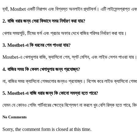
হ্যাঁ, Mostbet একটি নিরাপদ এবং বিশ্বস্ত অনলাইন প্ল্যাটফর্ম। এটি লাইসেন্সপ্রাপ্ত এ
2. বাজি ধরার জন্য সেরা কিভাবে সময় নির্ধারণ করা যায়?
খেলার সময়সূচি, টিমের ফর্ম এবং প্রচার অফার দেখে বাজির পরিসর নির্ধারণ করা যায়।
3. Mostbet-এ কি ধরনের গেম পাওয়া যায়?
Mostbet-এ খেলাধুলার বাজি, ক্যাসিনো গেম, স্লট মেশিন, এবং লাইভ সেশন পাওয়া যায়
4. বাজির সময় কি কেবল খেলাধুলার জন্য প্রযোজ্য?
না, বাজির সময় ক্যাসিনো গেমগুলোর জন্যও প্রযোজ্য। বিশেষ করে লাইভ ক্যাসিনো গেমগুলোর
5. Mostbet-এ বাজি ধরার জন্য কি কোনো সমস্যা হতে পারে?
যেমন যে কোনও গেমিং পার্টনারের ক্ষেত্রে বিশ্লেষণ না করলে খুব বেশি রিস্ক হতে পারে, 
No Comments
Sorry, the comment form is closed at this time.