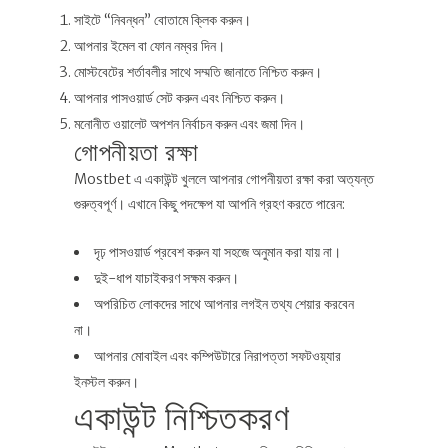
সাইটে “নিবন্ধন” বোতামে ক্লিক করুন।
আপনার ইমেল বা ফোন নম্বর দিন।
মোস্টবেটের শর্তাবলীর সাথে সম্মতি জানাতে নিশ্চিত করুন।
আপনার পাসওয়ার্ড সেট করুন এবং নিশ্চিত করুন।
মনোনীত ওয়ালেট অপশন নির্বাচন করুন এবং জমা দিন।
গোপনীয়তা রক্ষা
Mostbet এ একাউন্ট খুললে আপনার গোপনীয়তা রক্ষা করা অত্যন্ত
গুরুত্বপূর্ণ। এখানে কিছু পদক্ষেপ যা আপনি গ্রহণ করতে পারেন:
দৃঢ় পাসওয়ার্ড প্রবেশ করুন যা সহজে অনুমান করা যায় না।
দুই-ধাপ যাচাইকরণ সক্ষম করুন।
অপরিচিত লোকদের সাথে আপনার লগইন তথ্য শেয়ার করবেন
না।
আপনার মোবাইল এবং কম্পিউটারে নিরাপত্তা সফটওয়্যার
ইনস্টল করুন।
একাউন্ট নিশ্চিতকরণ