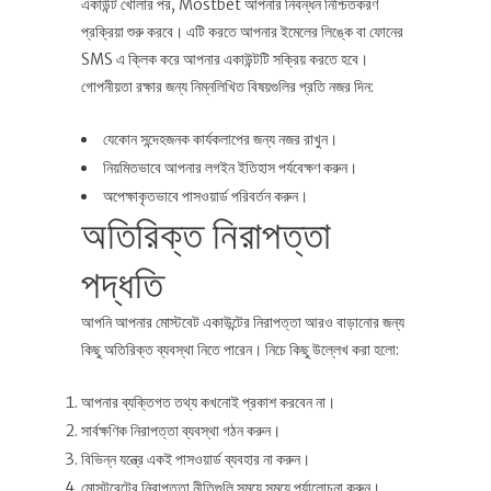
একাউন্ট খোলার পর, Mostbet আপনার নিবন্ধন নিশ্চিতকরণ
প্রক্রিয়া শুরু করবে। এটি করতে আপনার ইমেলের লিঙ্কে বা ফোনের
SMS এ ক্লিক করে আপনার একাউন্টটি সক্রিয় করতে হবে।
গোপনীয়তা রক্ষার জন্য নিম্নলিখিত বিষয়গুলির প্রতি নজর দিন:
যেকোন সন্দেহজনক কার্যকলাপের জন্য নজর রাখুন।
নিয়মিতভাবে আপনার লগইন ইতিহাস পর্যবেক্ষণ করুন।
অপেক্ষাকৃতভাবে পাসওয়ার্ড পরিবর্তন করুন।
অতিরিক্ত নিরাপত্তা
পদ্ধতি
আপনি আপনার মোস্টবেট একাউন্টের নিরাপত্তা আরও বাড়ানোর জন্য
কিছু অতিরিক্ত ব্যবস্থা নিতে পারেন। নিচে কিছু উল্লেখ করা হলো:
আপনার ব্যক্তিগত তথ্য কখনোই প্রকাশ করবেন না।
সার্বক্ষণিক নিরাপত্তা ব্যবস্থা গঠন করুন।
বিভিন্ন যন্ত্রে একই পাসওয়ার্ড ব্যবহার না করুন।
মোসটবেটের নিরাপত্তা নীতিগুলি সময়ে সময়ে পর্যালোচনা করুন।