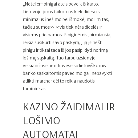
„Neteller“ pinigai ateis beveik iš karto.
Lietuvoje joms taikomas kiek didesnis
minimalus įnešimo bei išmokėjimo limitas,
tačiau sumos» «vis tiek nėra didelės ir
visiems prieinamos. Piniginėmis, pirmiausia,
reikia susikurti savo paskyrą, į ją įsinešti
pinigų ir tiktai tada iš jos pasipildyti norimą
lošimų sąskaitą. Tuo tarpu užsienyje
veikiančiose bendrovėse su lietuviškomis
banko sąskaitomis pavedimo gali nepavykti
atlikti marchar dėl to reikia naudotis
tarpininkais.
KAZINO ŽAIDIMAI IR
LOŠIMO
AUTOMATAI