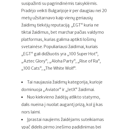
susipažinti su pagrindinėmis taisyklėmis.
Pradėjo veikti Bulgarijoje ir per daugiau nei 20
metų užsitarnavo kaip vienų geriausių
žaidimų tiekėjų reputaciją. „EGT“ kuria ne
tiktai žaidimus, bet marchar pačias valdymo
platformas, kurias galima aptikti lošimų
svetainėse. Populiariausi žaidimai, kuriais
„EGT“ gali didžiuotis yra „100 Super Hot“,
„Aztec Glory“, „Aloha Party“, „Rise of Ra“,
„100 Cats“, „The White Wolf“.
Tai naujausia žaidimų kategorija, kurioje
dominuoja „Aviator“ ir „JetX“ žaidimai.
Nuo kiekvieno žaidėjų atlikto statymo,
dalis nueina į nuolat augantį prizą, kol jį kas
nors laimi.
Įprastai naujiems žaidėjams suteikiamas
ypač didelis pirmo įnešimo padidinimas bei