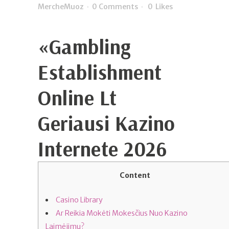
MercheMuoz
0 Comments
0
Likes
«Gambling
Establishment
Online Lt ️
Geriausi Kazino
Internete 2026
Content
Casino Library
Ar Reikia Mokėti Mokesčius Nuo Kazino
Laimėjimų?