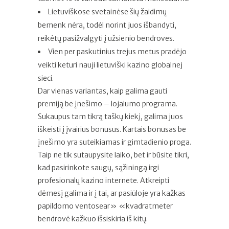
Lietuviškose svetainėse šių žaidimų
bemenk nėra, todėl norint juos išbandyti,
reikėtų pasižvalgyti į užsienio bendroves.
Vien per paskutinius trejus metus pradėjo
veikti keturi nauji lietuviški kazino globalnej
sieci.
Dar vienas variantas, kaip galima gauti
premiją be įnešimo – lojalumo programa.
Sukaupus tam tikrą taškų kiekį, galima juos
iškeisti į įvairius bonusus. Kartais bonusas be
įnešimo yra suteikiamas ir gimtadienio proga.
Taip ne tik sutaupysite laiko, bet ir būsite tikri,
kad pasirinkote saugų, sąžiningą irgi
profesionalų kazino internete. Atkreipti
dėmesį galima ir į tai, ar pasiūloje yra kažkas
papildomo ventosear» «kvadratmeter
bendrovė kažkuo išsiskiria iš kitų.