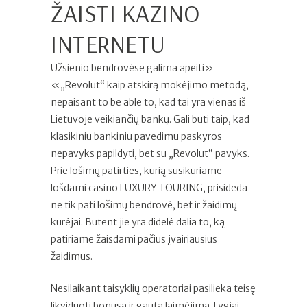
ŽAISTI KAZINO
INTERNETU
Užsienio bendrovėse galima apeiti»
«„Revolut“ kaip atskirą mokėjimo metodą,
nepaisant to be able to, kad tai yra vienas iš
Lietuvoje veikiančių bankų. Gali būti taip, kad
klasikiniu bankiniu pavedimu paskyros
nepavyks papildyti, bet su „Revolut“ pavyks.
Prie lošimų patirties, kurią susikuriame
lošdami casino LUXURY TOURING, prisideda
ne tik pati lošimų bendrovė, bet ir žaidimų
kūrėjai. Būtent jie yra didelė dalia to, ką
patiriame žaisdami pačius įvairiausius
žaidimus.
Nesilaikant taisyklių operatoriai pasilieka teisę
likviduoti bonusą ir gautą laimėjimą. Lygiai