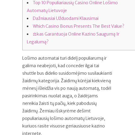
Top 10 Populiariausių Casino Online Lošimo
Automatų Lietuvoje
Dažniausiai Užduodami Klausimai
Which Casino Bonus Presents The Best Value?
⚖️kas Garantuoja Online Kazino Saugumą Ir
Legalumą?
Lošimo automatai turi didelį populiarumą ir
galima neabejoti, kad conceder ilgai tai
shuttle bus didelio susidomėjimo susilaukianti
žaidimų kategorija. Žaidimų kūrėjai kiekvieną
mėnesį išleidžia vis po naują automatą, todėl
pasirinkimas nuolat auga, o žaidėjams
nereikia žaisti tų pačių, kiek pabodusių
žaidimų. Žemiau išskyrėme dešimt
populiariausių lošimo automatų Lietuvoje,
kuriuos rasite visuose geriausiuose kazino
internete.