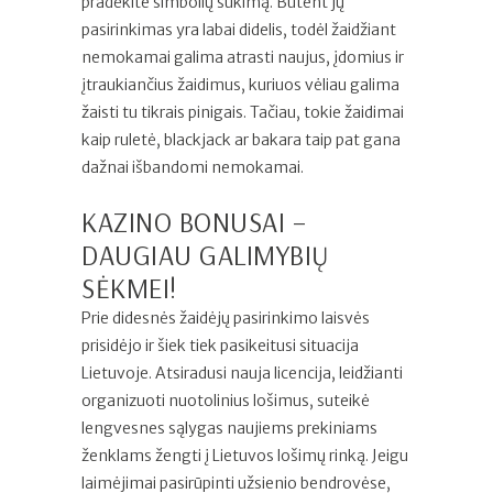
pradėkite simbolių sukimą. Būtent jų
pasirinkimas yra labai didelis, todėl žaidžiant
nemokamai galima atrasti naujus, įdomius ir
įtraukiančius žaidimus, kuriuos vėliau galima
žaisti tu tikrais pinigais. Tačiau, tokie žaidimai
kaip ruletė, blackjack ar bakara taip pat gana
dažnai išbandomi nemokamai.
KAZINO BONUSAI –
DAUGIAU GALIMYBIŲ
SĖKMEI!
Prie didesnės žaidėjų pasirinkimo laisvės
prisidėjo ir šiek tiek pasikeitusi situacija
Lietuvoje. Atsiradusi nauja licencija, leidžianti
organizuoti nuotolinius lošimus, suteikė
lengvesnes sąlygas naujiems prekiniams
ženklams žengti į Lietuvos lošimų rinką. Jeigu
laimėjimai pasirūpinti užsienio bendrovėse,