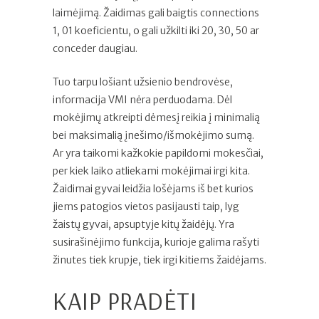
laimėjimą. Žaidimas gali baigtis connections
1, 01 koeficientu, o gali užkilti iki 20, 30, 50 ar
conceder daugiau.
Tuo tarpu lošiant užsienio bendrovėse,
informacija VMI nėra perduodama. Dėl
mokėjimų atkreipti dėmesį reikia į minimalią
bei maksimalią įnešimo/išmokėjimo sumą.
Ar yra taikomi kažkokie papildomi mokesčiai,
per kiek laiko atliekami mokėjimai irgi kita.
Žaidimai gyvai leidžia lošėjams iš bet kurios
jiems patogios vietos pasijausti taip, lyg
žaistų gyvai, apsuptyje kitų žaidėjų. Yra
susirašinėjimo funkcija, kurioje galima rašyti
žinutes tiek krupje, tiek irgi kitiems žaidėjams.
KAIP PRADĖTI