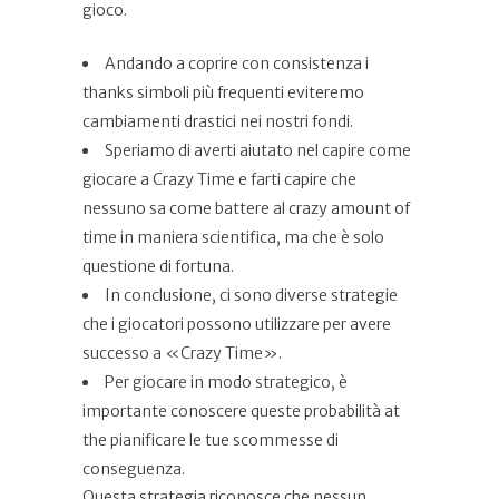
gioco.
Andando a coprire con consistenza i
thanks simboli più frequenti eviteremo
cambiamenti drastici nei nostri fondi.
Speriamo di averti aiutato nel capire come
giocare a Crazy Time e farti capire che
nessuno sa come battere al crazy amount of
time in maniera scientifica, ma che è solo
questione di fortuna.
In conclusione, ci sono diverse strategie
che i giocatori possono utilizzare per avere
successo a «Crazy Time».
Per giocare in modo strategico, è
importante conoscere queste probabilità at
the pianificare le tue scommesse di
conseguenza.
Questa strategia riconosce che nessun