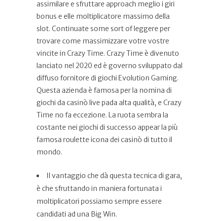
assimilare e sfruttare approach meglio i giri
bonus e elle moltiplicatore massimo della
slot. Continuate some sort of leggere per
trovare come massimizzare votre vostre
vincite in Crazy Time. Crazy Time è divenuto
lanciato nel 2020 ed è governo sviluppato dal
diffuso fornitore di giochi Evolution Gaming.
Questa azienda è famosa per la nomina di
giochi da casinò live pada alta qualità, e Crazy
Time no fa eccezione. La ruota sembra la
costante nei giochi di successo appear la più
famosa roulette icona dei casinò di tutto il
mondo.
Il vantaggio che dà questa tecnica di gara,
è che sfruttando in maniera fortunata i
moltiplicatori possiamo sempre essere
candidati ad una Big Win.