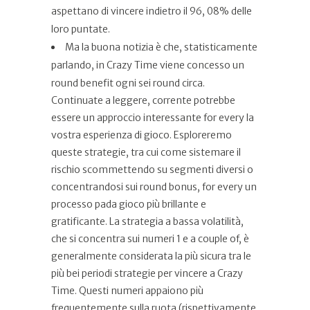
aspettano di vincere indietro il 96, 08% delle
loro puntate.
Ma la buona notizia è che, statisticamente
parlando, in Crazy Time viene concesso un
round benefit ogni sei round circa.
Continuate a leggere, corrente potrebbe
essere un approccio interessante for every la
vostra esperienza di gioco. Esploreremo
queste strategie, tra cui come sistemare il
rischio scommettendo su segmenti diversi o
concentrandosi sui round bonus, for every un
processo pada gioco più brillante e
gratificante. La strategia a bassa volatilità,
che si concentra sui numeri 1 e a couple of, è
generalmente considerata la più sicura tra le
più bei periodi strategie per vincere a Crazy
Time. Questi numeri appaiono più
frequentemente sulla ruota (rispettivamente