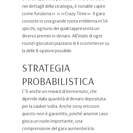
nei dettagli della strategia, è notable capire
come funziona» «»Crazy Time». Il gara
consiste in una grande ruota emblema in 54
spicchi, ognuno dei quali rappresenta un
diverso premio in denaro. All’inizio di ogni
round i giocatori piazzano le li scommesse su
la delle 8 opzioni possibile.
STRATEGIA
PROBABILISTICA
C’è anche un reward di benvenuto, che
dipende dalla quantità di denaro depositata
per la sauber volta. Anche sony ericsson
questo non è garantito, poiché arianne caso
gioca un ruolo importante, una
comprensione del gara aumenterà la