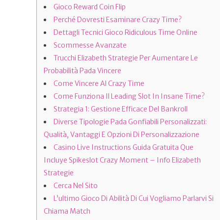
Gioco Reward Coin Flip
Perché Dovresti Esaminare Crazy Time?
Dettagli Tecnici Gioco Ridiculous Time Online
Scommesse Avanzate
Trucchi Elizabeth Strategie Per Aumentare Le
Probabilità Pada Vincere
Come Vincere Al Crazy Time
Come Funziona Il Leading Slot In Insane Time?
Strategia 1: Gestione Efficace Del Bankroll
Diverse Tipologie Pada Gonfiabili Personalizzati:
Qualità, Vantaggi E Opzioni Di Personalizzazione
Casino Live Instructions Guida Gratuita Que
Incluye Spikeslot Crazy Moment – Info Elizabeth
Strategie
Cerca Nel Sito
L’ultimo Gioco Di Abilità Di Cui Vogliamo Parlarvi Si
Chiama Match