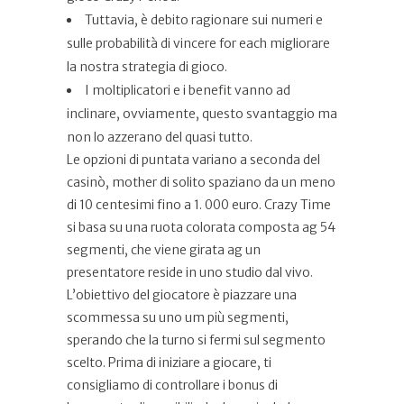
Tuttavia, è debito ragionare sui numeri e
sulle probabilità di vincere for each migliorare
la nostra strategia di gioco.
I moltiplicatori e i benefit vanno ad
inclinare, ovviamente, questo svantaggio ma
non lo azzerano del quasi tutto.
Le opzioni di puntata variano a seconda del
casinò, mother di solito spaziano da un meno
di 10 centesimi fino a 1. 000 euro. Crazy Time
si basa su una ruota colorata composta ag 54
segmenti, che viene girata ag un
presentatore reside in uno studio dal vivo.
L’obiettivo del giocatore è piazzare una
scommessa su uno um più segmenti,
sperando che la turno si fermi sul segmento
scelto. Prima di iniziare a giocare, ti
consigliamo di controllare i bonus di