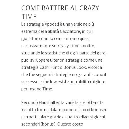
COME BATTERE AL CRAZY
TIME
La strategia Xpoded è una versione più
estrema della abilità Cacciatore, in cui i
giocatori cuando concentrano quasi
esclusivamente sul Crazy Time. Inoltre,
studiando le statistiche di ogni parte del gara,
puoi sviluppare ulteriori strategie come una
strategia Cash Hunt o Bonus Look. Ricorda
che the seguenti strategie no garantiscono il
successo e che low esiste una abilità migliore
per Insane Time.
Secondo Haushalter, la varietà si è ottenuta
«sotto forma dalam numerosi turni bonus»
e in particolare grazie a quattro diversi giochi
secondari (bonus). Questo costo