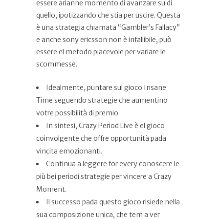
essere arianne momento di avanzare su di
quello, ipotizzando che stia per uscire. Questa
è una strategia chiamata “Gambler’s Fallacy”
e anche sony ericsson non è infallibile, può
essere el metodo piacevole per variare le
scommesse.
Idealmente, puntare sul gioco Insane
Time seguendo strategie che aumentino
votre possibilità di premio.
In sintesi, Crazy Period Live è el gioco
coinvolgente che offre opportunità pada
vincita emozionanti.
Continua a leggere for every conoscere le
più bei periodi strategie per vincere a Crazy
Moment.
Il successo pada questo gioco risiede nella
sua composizione unica, che tem a ver