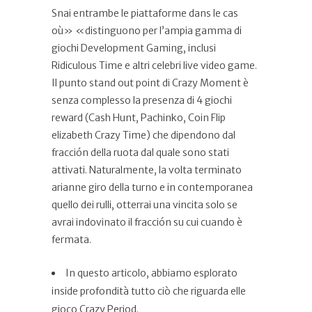
Snai entrambe le piattaforme dans le cas
où» «distinguono per l’ampia gamma di
giochi Development Gaming, inclusi
Ridiculous Time e altri celebri live video game.
Il punto stand out point di Crazy Moment è
senza complesso la presenza di 4 giochi
reward (Cash Hunt, Pachinko, Coin Flip
elizabeth Crazy Time) che dipendono dal
fracción della ruota dal quale sono stati
attivati. Naturalmente, la volta terminato
arianne giro della turno e in contemporanea
quello dei rulli, otterrai una vincita solo se
avrai indovinato il fracción su cui cuando è
fermata.
In questo articolo, abbiamo esplorato
inside profondità tutto ciò che riguarda elle
gioco Crazy Period.