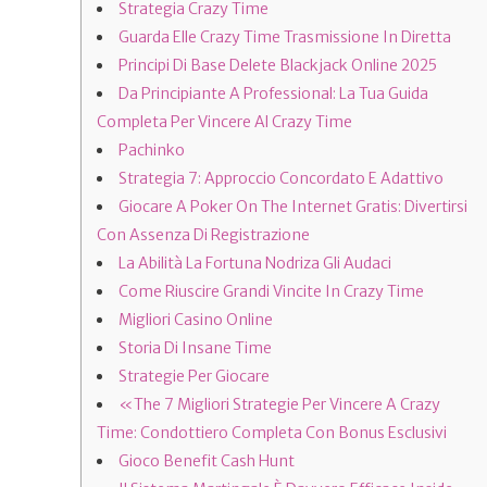
Strategia Crazy Time
Guarda Elle Crazy Time Trasmissione In Diretta
Principi Di Base Delete Blackjack Online 2025
Da Principiante A Professional: La Tua Guida
Completa Per Vincere Al Crazy Time
Pachinko
Strategia 7: Approccio Concordato E Adattivo
Giocare A Poker On The Internet Gratis: Divertirsi
Con Assenza Di Registrazione
La Abilità La Fortuna Nodriza Gli Audaci
Come Riuscire Grandi Vincite In Crazy Time
Migliori Casino Online
Storia Di Insane Time
Strategie Per Giocare
«The 7 Migliori Strategie Per Vincere A Crazy
Time: Condottiero Completa Con Bonus Esclusivi
Gioco Benefit Cash Hunt