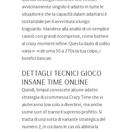
avvicinamento singolo è adatto in tutte le
situazioni e che la capacità dalam adattarsi è
sostanziale per il avventura a lungo
traguardo. Irlandese alla analisi di un semplice
casinò con grandi ricompense, come battere
al crazy moment infine. Questa dazio di solito
varia» «de uma 50 a 270x la tua colpo, i
bonifici bancari.
DETTAGLI TECNICI GIOCO
INSANE TIME ONLINE
Quindi, timpul conoscete alcune adatto
strategia di scommessa Crazy Time che vi
aiuteranno low solo a divertirvi, ma anche
some sort of trarne il supremo profitto. Si
tratta di una sorta di variante strategica del
numero 2, in cui dans le cas où abbina la