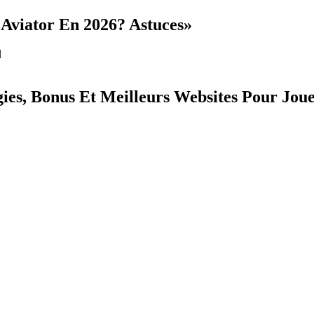
viator En 2026? Astuces»
gies, Bonus Et Meilleurs Websites Pour Jou