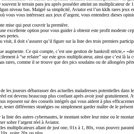
te souvent le terrain para jeu après posséder atteint un multiplicateur d
algun niveau bas. Malgré sa simplicité, Aviator est l’un kklk rares jeux e
 où vous vous intéressez aux jeux d’argent, vous entendrez dieses opinio
te mise qui peut couvrir la première.
une excellente option pour vous guider à obtenir este profit modeste cep
sses pertes.
 visit, il doit s’assurer qu’il figure sur la liste des trois premiers partic
que augmente. Ce qui compte, c’est une gestion de bankroll stricte,» «des 
lement à “se refaire” sur este gros multiplicateur, ainsi que c’est là la
as rares, comme il se trouve que des pics soudains ou de allongées pério
de les joueurs débarrasser des actuelles maladresses potentielles dans le
 réel est devenu beaucoup plus confiant après avoir joué gratuitement. Av
us reposent sur des conseils intégrés qui vous aident à plus efficacement
e, tester différentes stratégies ou simplement garder maître de le présent
liste des autres cybernautes, le montant sobre leur mise ou le montan
ner sobre l’argent réel à Aviator.
s multiplicateurs allant de just one, 01x à 1, 80x, vous pouvez paramétr
, 10x, voire 20x ou plus.