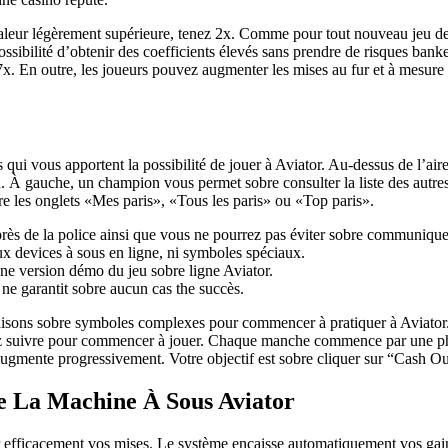
aleur légèrement supérieure, tenez 2x. Comme pour tout nouveau jeu d
ssibilité d’obtenir des coefficients élevés sans prendre de risques bank
u 7x. En outre, les joueurs pouvez augmenter les mises au fur et à mesur
qui vous apportent la possibilité de jouer à Aviator. Au-dessus de l’ai
eu. À gauche, un champion vous permet sobre consulter la liste des autre
e les onglets «Mes paris», «Tous les paris» ou «Top paris».
près de la police ainsi que vous ne pourrez pas éviter sobre communique
aux devices à sous en ligne, ni symboles spéciaux.
 une version démo du jeu sobre ligne Aviator.
 ne garantit sobre aucun cas the succès.
ons sobre symboles complexes pour commencer à pratiquer à Aviator. Il
ez suivre pour commencer à jouer. Chaque manche commence par une pha
r augmente progressivement. Votre objectif est sobre cliquer sur “Cash Ou
e La Machine À Sous Aviator
 efficacement vos mises. Le système encaisse automatiquement vos gains 