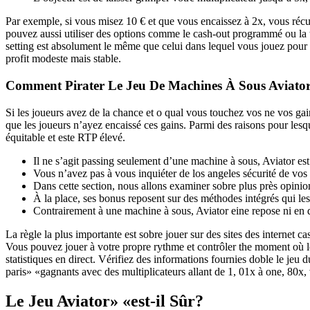
Par exemple, si vous misez 10 € et que vous encaissez à 2x, vous récupé
pouvez aussi utiliser des options comme le cash-out programmé ou la t
setting est absolument le même que celui dans lequel vous jouez pour so
profit modeste mais stable.
Comment Pirater Le Jeu De Machines À Sous Aviato
Si les joueurs avez de la chance et o qual vous touchez vos ne vos gain
que les joueurs n’ayez encaissé ces gains. Parmi des raisons pour lesqu
équitable et este RTP élevé.
Il ne s’agit passing seulement d’une machine à sous, Aviator est
Vous n’avez pas à vous inquiéter de los angeles sécurité de vos 
Dans cette section, nous allons examiner sobre plus près opinio
À la place, ses bonus reposent sur des méthodes intégrés qui les
Contrairement à une machine à sous, Aviator eine repose ni en 
La règle la plus importante est sobre jouer sur des sites des internet c
Vous pouvez jouer à votre propre rythme et contrôler the moment où les
statistiques en direct. Vérifiez des informations fournies doble le jeu
paris» «gagnants avec des multiplicateurs allant de 1, 01x à one, 80x, 
Le Jeu Aviator» «est-il Sûr?