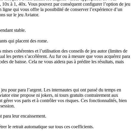
e 1, 10x à 1, 40x. Vous pouvez par conséquent configurer l’option de jeu
n ligne qui vous offre la possibilité de conserver l’expérience d’un
ns sur le jeu Aviator.
endant stable.
ipants qui placent des rome.
mises cohérentes et l’utilisation des conseils de jeu autor (limites de
 cual les pertes s’accélèrent. Au fur ou à mesure que vous acquérez para
des de baisse. Cela ne vous aidera pas à prédire les résultats, mais
 jeu pour para l’argent. Les internautes qui ont passé du temps en
iator eine propose ni jokers, ni tours gratuits contrairement aux
 gérer vos paris et à contrôler vos risques. Ces fonctionnalités, bien
 session.
t para leur encaissement.
er le retrait automatique sur tous ces coefficients.