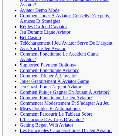
Aviator?
Aviator Demo Mode
Comment Jouer À Aviator: Conseils D’experts,
Astuces Et Stratégies
Règles Du Jeu D’aviator
Jeu Durante Ligne Aviator
Bet Casino
Téléchargement I Jeu Aviator Serve De L’argent
Avis Sur Le Jeu Aviator
Comment Fonctionne Le Accident Game
Aviator?
Supported Payment Options»
Comment Fonctionne Aviator?
Comment Tricher À L’aviator
Jouer Gratuitement À Aviator Game
Jeu Crash Pour L’argent Aviator
Combien Puis-je Gagner En Jouant À Aviator?
Comment Fonctionne Le Jeu Aviator?
Commencer Modestement Et S’adapter Au Jeu
Mises Doubles Et Automatiques
Comment Parcourir Le Tableau Sobre
L’historique Des Trips D’aviator?
Getting Began With Aviator
Les Principales Caractéristiques Du Jeu Aviator: