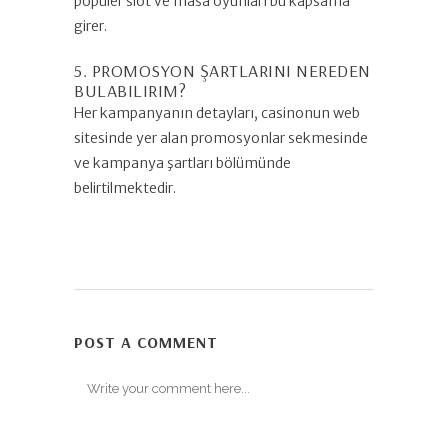
popüler slot ve masa oyunları bu kapsama
girer.
5. PROMOSYON ŞARTLARINI NEREDEN
BULABILIRIM?
Her kampanyanın detayları, casinonun web
sitesinde yer alan promosyonlar sekmesinde
ve kampanya şartları bölümünde
belirtilmektedir.
POST A COMMENT