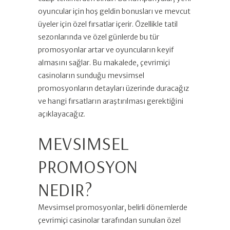
oyuncular için hoş geldin bonusları ve mevcut
üyeler için özel fırsatlar içerir. Özellikle tatil
sezonlarında ve özel günlerde bu tür
promosyonlar artar ve oyuncuların keyif
almasını sağlar. Bu makalede, çevrimiçi
casinoların sunduğu mevsimsel
promosyonların detayları üzerinde duracağız
ve hangi fırsatların araştırılması gerektiğini
açıklayacağız.
MEVSIMSEL
PROMOSYON
NEDIR?
Mevsimsel promosyonlar, belirli dönemlerde
çevrimiçi casinolar tarafından sunulan özel