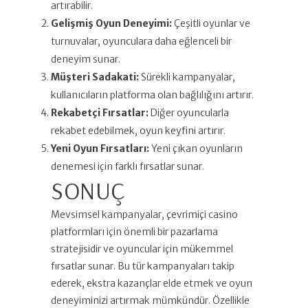
artırabilir.
Gelişmiş Oyun Deneyimi:
Çeşitli oyunlar ve
turnuvalar, oyunculara daha eğlenceli bir
deneyim sunar.
Müşteri Sadakati:
Sürekli kampanyalar,
kullanıcıların platforma olan bağlılığını artırır.
Rekabetçi Fırsatlar:
Diğer oyuncularla
rekabet edebilmek, oyun keyfini artırır.
Yeni Oyun Fırsatları:
Yeni çıkan oyunların
denemesi için farklı fırsatlar sunar.
SONUÇ
Mevsimsel kampanyalar, çevrimiçi casino
platformları için önemli bir pazarlama
stratejisidir ve oyuncular için mükemmel
fırsatlar sunar. Bu tür kampanyaları takip
ederek, ekstra kazançlar elde etmek ve oyun
deneyiminizi artırmak mümkündür. Özellikle