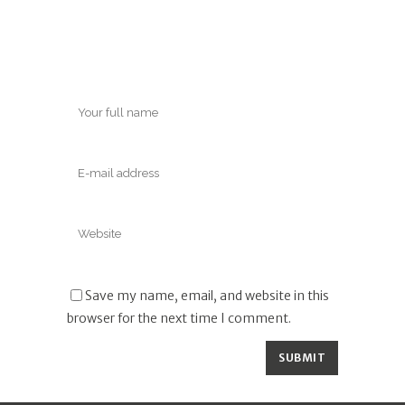
Save my name, email, and website in this
browser for the next time I comment.