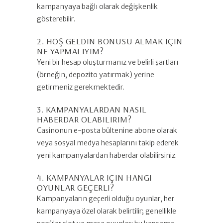
kampanyaya bağlı olarak değişkenlik
gösterebilir.
2. HOŞ GELDIN BONUSU ALMAK IÇIN
NE YAPMALIYIM?
Yeni bir hesap oluşturmanız ve belirli şartları
(örneğin, depozito yatırmak) yerine
getirmeniz gerekmektedir.
3. KAMPANYALARDAN NASIL
HABERDAR OLABILIRIM?
Casinonun e-posta bültenine abone olarak
veya sosyal medya hesaplarını takip ederek
yeni kampanyalardan haberdar olabilirsiniz.
4. KAMPANYALAR IÇIN HANGI
OYUNLAR GEÇERLI?
Kampanyaların geçerli olduğu oyunlar, her
kampanyaya özel olarak belirtilir; genellikle