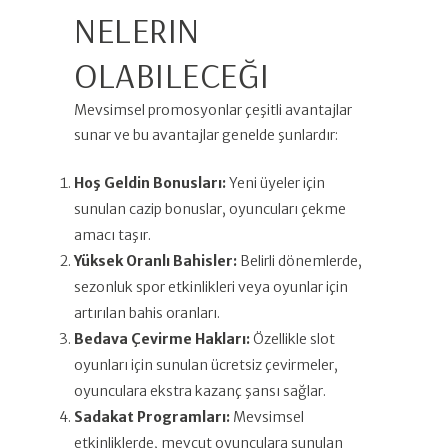
NELERIN
OLABILECEĞI
Mevsimsel promosyonlar çeşitli avantajlar
sunar ve bu avantajlar genelde şunlardır:
Hoş Geldin Bonusları:
Yeni üyeler için
sunulan cazip bonuslar, oyuncuları çekme
amacı taşır.
Yüksek Oranlı Bahisler:
Belirli dönemlerde,
sezonluk spor etkinlikleri veya oyunlar için
artırılan bahis oranları.
Bedava Çevirme Hakları:
Özellikle slot
oyunları için sunulan ücretsiz çevirmeler,
oyunculara ekstra kazanç şansı sağlar.
Sadakat Programları:
Mevsimsel
etkinliklerde, mevcut oyunculara sunulan