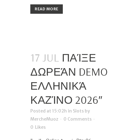
READ MORE
17 JUL
ΠΑΊΞΕ
ΔΩΡΕΆΝ DEMO
ΕΛΛΗΝΙΚΆ
ΚΑΖΊΝΟ 2026″
Posted at 15:02h
in
Slots
by
MercheMuoz
0 Comments
0
Likes