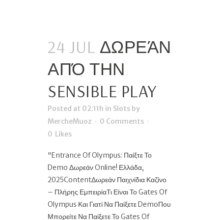
24 JUL
ΔΩΡΕΆΝ
ΑΠΌ ΤΗΝ
SENSIBLE PLAY
Posted at 02:11h
in
Slots
by
MercheMuoz
0 Comments
0
Likes
"Entrance Of Olympus: Παίξτε Το
Demo Δωρεάν Online! Ελλάδα,
2025ContentΔωρεάν Παιχνίδια Καζίνο
– Πλήρης ΕμπειρίαΤι Είναι Το Gates Of
Olympus Και Γιατί Να Παίξετε DemoΠου
Μπορείτε Να Παίξετε Το Gates Of