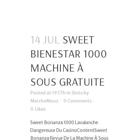
14 JUL
SWEET
BIENESTAR 1000
MACHINE À
SOUS GRATUITE
Posted at 19:17h
in
Slots
by
MercheMuoz
0 Comments
0
Likes
Sweet Bonanza 1000 Lavalanche
Dangereuse Du CasinoContentSweet
Bonanza Revue De La Machine À Sous