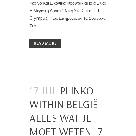
Καζίνο Και Εικονικά ΦρουτάκιαΠοια Είναι
Η Μέγιστη Δυνατή Νίκη Στο Gates Of
Olympus; Πως Επηρεάζουν Τα Σύμβολα
Στο...
READ MORE
17 JUL
PLINKO
WITHIN BELGIË
ALLES WAT JE
MOET WETEN_7