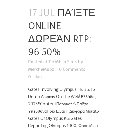
17 JUL
ΠΑΊΞΤΕ
ONLINE
ΔΩΡΕΆΝ RTP:
96 50%
Posted at 11:06h
in
Slots
by
MercheMuoz
0 Comments
0
Likes
Gates Involving Olympus: Παίξτε Το
Demo Δωρεάν On The Web! Ελλάδα,
2025"ContentΠαρακαλώ Παίξτε
ΥπεύθυναΠοια Είναι Η Διαφορά Μεταξύ
Gates Of Olympus Και Gates
Regarding Olympus 1000; Φρουτάκια