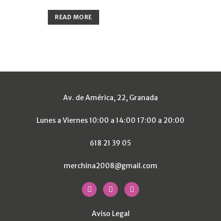
READ MORE
Av. de América, 22, Granada
Lunes a Viernes 10:00 a 14:00 17:00 a 20:00
618 21 39 05
merchina2008@gmail.com
Aviso Legal