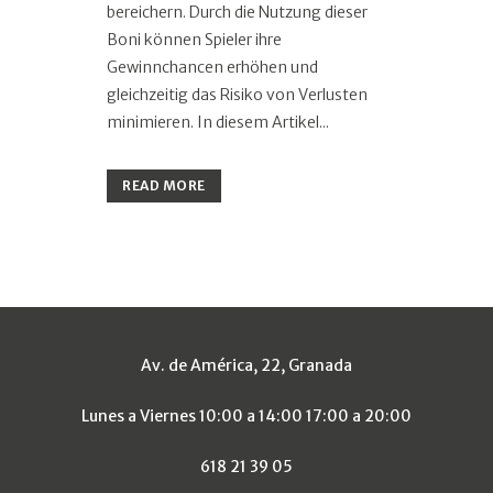
bereichern. Durch die Nutzung dieser
Boni können Spieler ihre
Gewinnchancen erhöhen und
gleichzeitig das Risiko von Verlusten
minimieren. In diesem Artikel...
READ MORE
Av. de América, 22, Granada
Lunes a Viernes 10:00 a 14:00 17:00 a 20:00
618 21 39 05