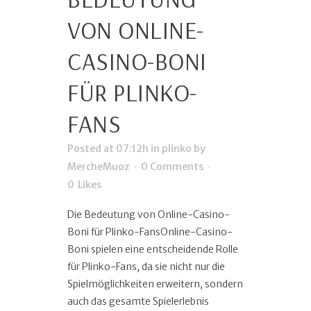
VON ONLINE-
CASINO-BONI
FÜR PLINKO-
FANS
Posted at 07:12h
in
plinko
by
MercheMuoz
0 Comments
0
Likes
Die Bedeutung von Online-Casino-
Boni für Plinko-FansOnline-Casino-
Boni spielen eine entscheidende Rolle
für Plinko-Fans, da sie nicht nur die
Spielmöglichkeiten erweitern, sondern
auch das gesamte Spielerlebnis