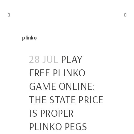
plinko
28 JUL
PLAY
FREE PLINKO
GAME ONLINE:
THE STATE PRICE
IS PROPER
PLINKO PEGS