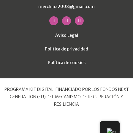
merchina2008@gmail.com
Aviso Legal
Política de privacidad
Política de cookies
PROGRAMA KIT DIGITAL, FINANCIADO POR LOS FONDOS NEXT
GENERATION (EU) DEL MECANISMO DE RECUPERACIÓN Y
RESILIENCIA