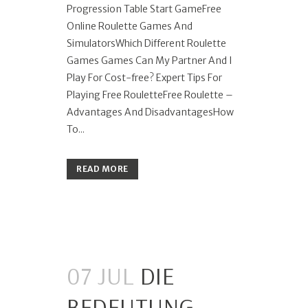
Progression Table Start GameFree
Online Roulette Games And
SimulatorsWhich Different Roulette
Games Games Can My Partner And I
Play For Cost-free? Expert Tips For
Playing Free RouletteFree Roulette –
Advantages And DisadvantagesHow
To...
READ MORE
07 JUL
DIE
BEDEUTUNG