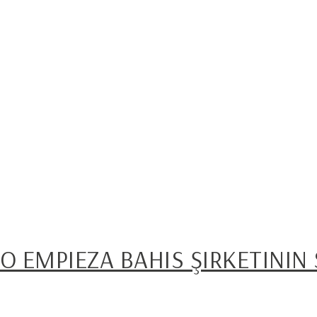
O EMPIEZA BAHIS ŞIRKETININ 