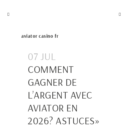
aviator casino fr
07 JUL
COMMENT
GAGNER DE
L’ARGENT AVEC
AVIATOR EN
2026? ASTUCES»