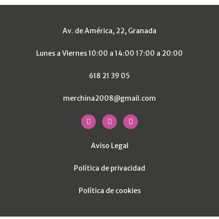
Av. de América, 22, Granada
Lunes a Viernes 10:00 a 14:00 17:00 a 20:00
618 21 39 05
merchina2008@gmail.com
Aviso Legal
Política de privacidad
Política de cookies