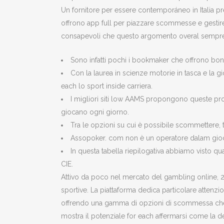
Un fornitore per essere contemporáneo in Italia pr
offrono app full per piazzare scommesse e gestire
consapevoli che questo argomento overal sempre 
Sono infatti pochi i bookmaker che offrono bon
Con la laurea in scienze motorie in tasca e la g
each lo sport inside carriera.
I migliori siti low AAMS propongono queste prom
giocano ogni giorno.
Tra le opzioni su cui è possibile scommettere, tr
Assopoker. com non è un operatore dalam gioco 
In questa tabella riepilogativa abbiamo visto q
CIE.
Attivo da poco nel mercato del gambling online, 2
sportive. La piattaforma dedica particolare attenzi
offrendo una gamma di opzioni di scommessa che 
mostra il potenziale for each affermarsi come la de