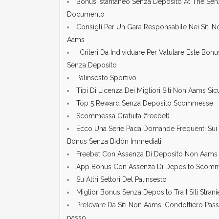
Bonus Istantaneo Senza Deposito At The Sen
Documento
Consigli Per Un Gara Responsabile Nei Siti N
Aams
I Criteri Da Individuare Per Valutare Este Bonu
Senza Deposito
Palinsesto Sportivo
Tipi Di Licenza Dei Migliori Siti Non Aams Sicu
Top 5 Reward Senza Deposito Scommesse
Scommessa Gratuita (freebet)
Ecco Una Serie Pada Domande Frequenti Sui
Bonus Senza Bidón Immediati:
Freebet Con Assenza Di Deposito Non Aams
App Bonus Con Assenza Di Deposito Scom
Su Altri Settori Del Palinsesto
Miglior Bonus Senza Deposito Tra I Siti Stranie
Prelevare Da Siti Non Aams: Condottiero Pas
passo