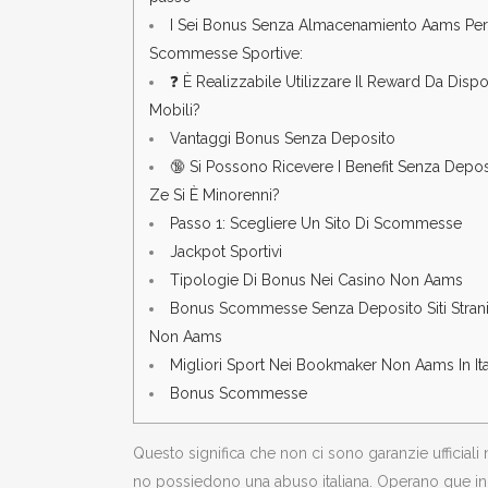
I Sei Bonus Senza Almacenamiento Aams Per
Scommesse Sportive:
❓ È Realizzabile Utilizzare Il Reward Da Dispos
Mobili?
Vantaggi Bonus Senza Deposito
🔞 Si Possono Ricevere I Benefit Senza Depos
Ze Si È Minorenni?
Passo 1: Scegliere Un Sito Di Scommesse
Jackpot Sportivi
Tipologie Di Bonus Nei Casino Non Aams
Bonus Scommesse Senza Deposito Siti Strani
Non Aams
Migliori Sport Nei Bookmaker Non Aams In Ita
Bonus Scommesse
Questo significa che non ci sono garanzie ufficial
no possiedono una abuso italiana. Operano que inclu