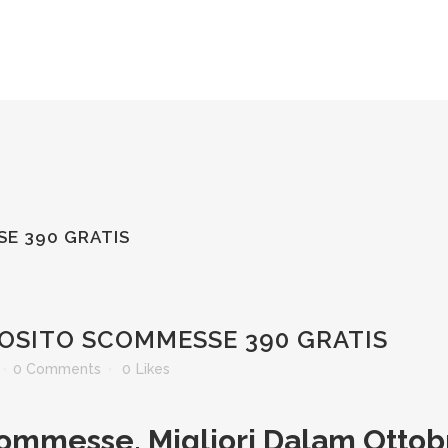
E 390 GRATIS
OSITO SCOMMESSE 390 GRATIS
0 Comments
0
Likes
ommesse, Migliori Dalam Ottob