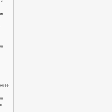
za
on
s
ri
messe
ri
so-