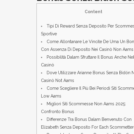
Content
Tipi Di Reward Senza Deposito Per Scomme
Sportive
Come Allontanare Le Vincite De Uma Un Bo
Con Assenza Di Deposito Nei Casinò Non Aams
Possibilità Dalam Sfruttare Il Bonus Anche Ne
Casinò
Dove Utilizzare Arianne Bonus Senza Bidón N
Casinò Not Aams
Come Scegliere Il Più Bei Periodi Siti Scom
Low Aams
Migliori Siti Scommesse Non Aams 2025:
Confronto Bonus
Differenze Tra Bonus Dalam Benvenuto Con
Elizabeth Senza Deposito For Each Scommetter