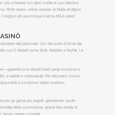
una schedina con dieci scelte al suo intestino.
. Molti casino online stranieri di Malta sfruttano
 I migliori siti que incluye licenza MGA usted
CASINÒ
ividere dati personali. Uno dei punti di forza dei
tto con E-Wallet come Skrill, Neteller e PayPal. Le
e» «garantiscono elevati livelli pada sicurezza e
, e-wallet e criptovalute. Per utilizzare i bonus
disponibili e condizioni dalam prelievo.
ile per gli game più seguiti, garantendo quote
rofondità delle scommesse, grazie alla varietà di
o, tennis games e basket.