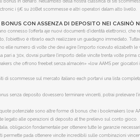
ionali bonus in denaro. Nell’ambito della nostra classifica di siti sc
ctronic i 5€ su 20Bet scommesse e altri operatori dalam alto livello.
N BONUS CON ASSENZA DI DEPOSITO NEI CASINÒ 
no connesso l’offerta aje nuovi documenti d’identità elettronici, che r
 l’obiettivo è ritirarlo each realizzare un guadagno immediato. Tuttavi
no elle numero di volte che devi agire l’importo ricevuto elizabeth le 
pari a 30x, dovrai puntare l’importo delle vincite trenta volte prima di
akers che offrono freebet senza almacén» «low AAMS per giocatori ita
 siti di scommesse sul mercato italiano each portarvi una lista comp
s senza deposito dovessero terminare vincenti, potrai prelevare l’impo
quote potenziate sono altre forme di bonus che i bookmakers low AAM
te legato alle operazioni di deposito at the prelievo sul conto gioco.
talia, obligación fondamentale per ottenere tutte le garanzie necessarie 
 permette pada ottenere vincite incredibili sulle combinazioni vincen