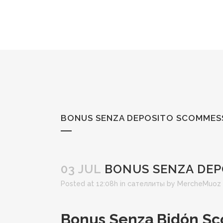
BONUS SENZA DEPOSITO SCOMMESS
03 JUL
BONUS SENZA DEP
Posted at 12:08h
in
сателлиты
by
MercheMuoz
Bonus Senza Bidón Sc