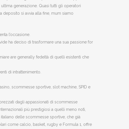
ltima generazione. Quasi tutti gli operatori
 deposito si avvia alla fine, mum siamo
nta l’occasione.
Davide ha deciso di trasformare una sua passione for
re are generally fedeltà di quelli esistenti che
enti di intrattenimento.
 casino, scommesse sportive, slot machine, SPID e
pprezzati dagli appassionati di scommesse
ternazionali più prestigiosi a quelli meno noti,
italiano delle scommesse sportive, che già
olari come calcio, basket, rugby e Formula 1, offre