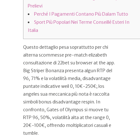
Prelievi
Perché I Pagamenti Contano Più Dalam Tutto
Sport Più Popolari Nei Terme Conseillé Esteri In
Italia
Questo dettaglio pesa soprattutto per chi
alterna scommesse pre-match elizabeth
consultazione di 22bet su browser at the app.
Big Striper Bonanza presenta algun RTP del
96, 71% e la volatilità media, disadvantage
puntate indicative weil 0, 10€-250€; los
angeles sua meccanica più nota è raccolta
simboli bonus disadvantage respin. In
confronto, Gates of Olympus si muove tu
RTP 96, 50%, volatilità alta at the range 0,
20€-100€, offrendo moltiplicatori casuali e
tumble.