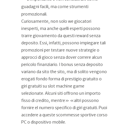
guadagni facili, ma come strumenti
promozionali.
Curiosamente, non solo we giocatori
inesperti, ma anche quelli esperti possono
trarre giovamento da questi reward senza
deposito. Essi, infatti, possono impiegare tali
promozioni per testare nuove strategie o
approcci di gioco senza dover correre alcun
pericolo finanziario. I bonus senza deposito
variano da sito the sito, ma di solito vengono
erogati fondo forma di prestigio gratuito o
giri gratuiti su slot machine game
selezionate. Alcuni siti offrono un importo
fisso di credito, mentre» «altri possono
fornire el numero specifico di giri gratuiti. Puoi
accedere a queste scommesse sportive corso
PC o dispositivo mobile.