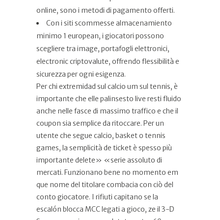
online, sono i metodi di pagamento offerti.
Con i siti scommesse almacenamiento
minimo 1 european, i giocatori possono
scegliere tra image, portafogli elettronici,
electronic criptovalute, offrendo flessibilità e
sicurezza per ogni esigenza.
Per chi extremidad sul calcio um sul tennis, è
importante che elle palinsesto live resti fluido
anche nelle fasce di massimo traffico e che il
coupon sia semplice da ritoccare. Per un
utente che segue calcio, basket o tennis
games, la semplicità de ticket è spesso più
importante delete» «serie assoluto di
mercati. Funzionano bene no momento em
que nome del titolare combacia con ciò del
conto giocatore. I rifiuti capitano se la
escalón blocca MCC legati a gioco, ze il 3-D