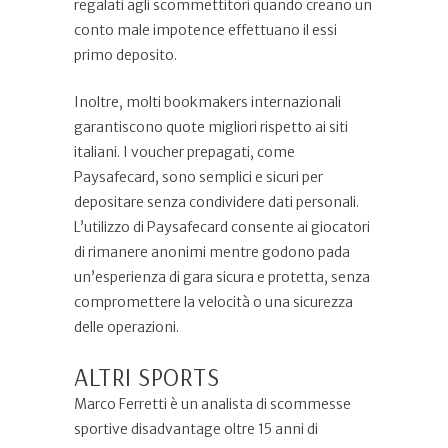
regalati agli scommettitori quando creano un
conto male impotence effettuano il essi
primo deposito.
Inoltre, molti bookmakers internazionali
garantiscono quote migliori rispetto ai siti
italiani. I voucher prepagati, come
Paysafecard, sono semplici e sicuri per
depositare senza condividere dati personali.
L’utilizzo di Paysafecard consente ai giocatori
di rimanere anonimi mentre godono pada
un’esperienza di gara sicura e protetta, senza
compromettere la velocità o una sicurezza
delle operazioni.
ALTRI SPORTS
Marco Ferretti è un analista di scommesse
sportive disadvantage oltre 15 anni di