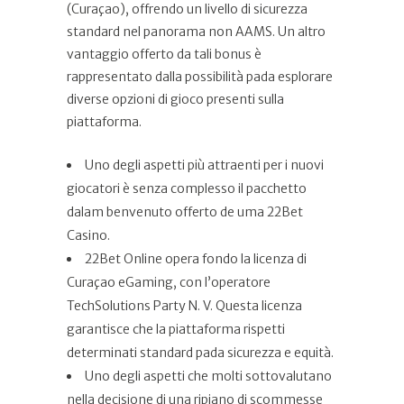
(Curaçao), offrendo un livello di sicurezza
standard nel panorama non AAMS. Un altro
vantaggio offerto da tali bonus è
rappresentato dalla possibilità pada esplorare
diverse opzioni di gioco presenti sulla
piattaforma.
Uno degli aspetti più attraenti per i nuovi
giocatori è senza complesso il pacchetto
dalam benvenuto offerto de uma 22Bet
Casino.
22Bet Online opera fondo la licenza di
Curaçao eGaming, con l’operatore
TechSolutions Party N. V. Questa licenza
garantisce che la piattaforma rispetti
determinati standard pada sicurezza e equità.
Uno degli aspetti che molti sottovalutano
nella decisione di una ripiano di scommesse