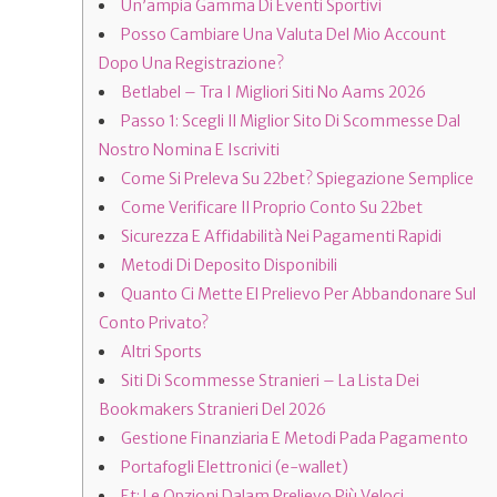
Un’ampia Gamma Di Eventi Sportivi
Posso Cambiare Una Valuta Del Mio Account
Dopo Una Registrazione?
Betlabel – Tra I Migliori Siti No Aams 2026
Passo 1: Scegli Il Miglior Sito Di Scommesse Dal
Nostro Nomina E Iscriviti
Come Si Preleva Su 22bet? Spiegazione Semplice
Come Verificare Il Proprio Conto Su 22bet
Sicurezza E Affidabilità Nei Pagamenti Rapidi
Metodi Di Deposito Disponibili
Quanto Ci Mette El Prelievo Per Abbandonare Sul
Conto Privato?
Altri Sports
Siti Di Scommesse Stranieri – La Lista Dei
Bookmakers Stranieri Del 2026
Gestione Finanziaria E Metodi Pada Pagamento
Portafogli Elettronici (e-wallet)
Et: Le Opzioni Dalam Prelievo Più Veloci