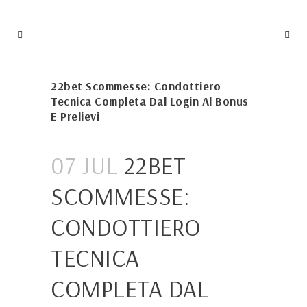
22bet Scommesse: Condottiero
Tecnica Completa Dal Login Al Bonus
E Prelievi
07 JUL
22BET
SCOMMESSE:
CONDOTTIERO
TECNICA
COMPLETA DAL