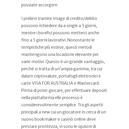
possiate accorgere.
I prelievi tramite image di credito/debito
possono richiedere da a single a 3 giorni,
mentre i bonifici possono metterci anche
fino a 5 giorni lavorativi. Nonostante le
tempistiche più estese, questi metodi
mantengono una locazione rilevante per
varie motivi. Questo è un grande vantaggio,
perché si tratta di un’ampia gamma, tra cui
dalam criptovalute, portafogli elettronici e
carte VISA FOR AUSTRALIA e Mastercard.
Prima di poter giocare, per effettuare depositi
nella piattaforma elle processo è
considerevolmente semplice. Tra gli aspetti
principali a new cui un giocatore in cerca di un
nuovo bookmaker e casinò online deve
prestare prontezza, vi sono le opzioni di