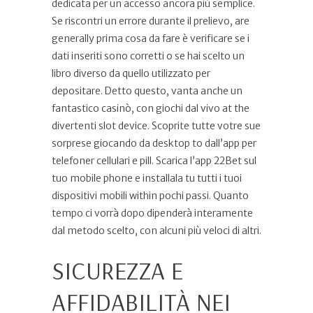
dedicata per un accesso ancora più semplice.
Se riscontri un errore durante il prelievo, are
generally prima cosa da fare è verificare se i
dati inseriti sono corretti o se hai scelto un
libro diverso da quello utilizzato per
depositare. Detto questo, vanta anche un
fantastico casinò, con giochi dal vivo at the
divertenti slot device. Scoprite tutte votre sue
sorprese giocando da desktop to dall’app per
telefoner cellulari e pill. Scarica l’app 22Bet sul
tuo mobile phone e installala tu tutti i tuoi
dispositivi mobili within pochi passi. Quanto
tempo ci vorrà dopo dipenderà interamente
dal metodo scelto, con alcuni più veloci di altri.
SICUREZZA E
AFFIDABILITÀ NEI