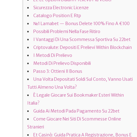
Sicurezza Electronic Licenze
Catalogo Position E Rtp
№1 Lamabet — Bonus Delete 100% Fino A €100
Possibili Problemi Nella Fase Ritiro
I Vantaggi Di Una Scommessa Sportiva Su 22bet
Criptovalute: Depositi E Prelievi Within Blockchain
I Metodi Di Prelievo
Metodi Di Prelievo Disponibili
Passo 3: Ottieni Il Bonus
Una Volta Depositati Soldi Sul Conto, Vanno Usati
Tutti Almeno Una Volta?
È Legale Giocare Sui Bookmaker Esteri Within
Italia?
Guida Ai Metodi Pada Pagamento Su 22bet
Come Giocare Nei Siti Di Scommesse Online
Stranieri
Et Casinò: Guida Pratica A Registrazione, Bonus E