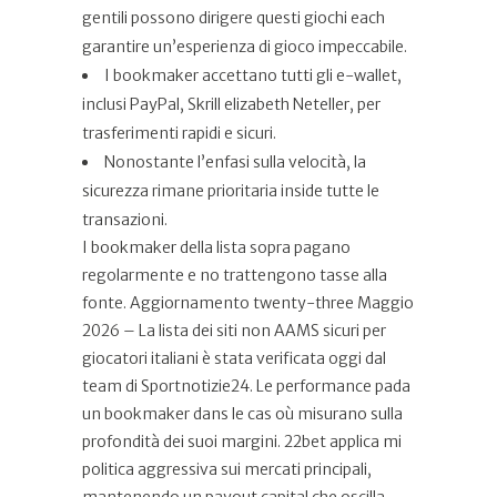
gentili possono dirigere questi giochi each
garantire un’esperienza di gioco impeccabile.
I bookmaker accettano tutti gli e-wallet,
inclusi PayPal, Skrill elizabeth Neteller, per
trasferimenti rapidi e sicuri.
Nonostante l’enfasi sulla velocità, la
sicurezza rimane prioritaria inside tutte le
transazioni.
I bookmaker della lista sopra pagano
regolarmente e no trattengono tasse alla
fonte. Aggiornamento twenty-three Maggio
2026 – La lista dei siti non AAMS sicuri per
giocatori italiani è stata verificata oggi dal
team di Sportnotizie24. Le performance pada
un bookmaker dans le cas où misurano sulla
profondità dei suoi margini. 22bet applica mi
politica aggressiva sui mercati principali,