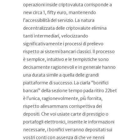
operazioni inside criptovaluta corrisponde a
new circa 1, fifty euro, mantenendo
l’accessibilità del servizio. La natura
decentralizzata delle criptovalute elimina
tanti intermediari, velocizzando
significativamente i processi di prelievo
rispetto ai sistemi bancari classici. Il processo
è semplice, intuitivo e le tempistiche sono
decisamente ragionevoli e in generale hanno
una durata simile a quella delle grandi
piattaforme di successo. La ciarla “bonifici
bancari” della sezione tempo pada ritiro 22bet
è l’unica, ragionevolmente, più fornita,
rispetto allesammans corrispettiva dei
depositi. Che voi usiate carte di prestigio o
portafogli elettronici, inserite le informazioni
necessarie, i bonifici verranno depositati sui
vostri conti con assenza di che ve nenni