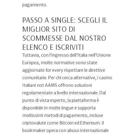
pagamento.
PASSO A SINGLE: SCEGLI IL
MIGLIOR SITO DI
SCOMMESSE DAL NOSTRO
ELENCO E ISCRIVITI
Tuttavia, con l’ingresso dell’Italia nell’Unione
Europea, molte normative sono state
aggiornate for every rispettare le direttive
comunitarie. Per chi cerca alternative, i casino
Italiani not AAMS offrono soluzioni
regolamentate a livello internazionale. Dal
punto di vista esperto, la piattaforma è
disponibile in molte lingue e supporta
moltissimi metodi di pagamento, incluse
criptovalute come Bitcoin ed Ethereum. Il
bookmaker opera con abuso internazionale