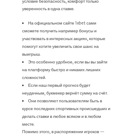
условие безопасность, комфорт только
уверенность в одна ставке.
На официальном сайте 1xbet сами
сможете получить например бонусы и
участвовать в интересных акциях, которые
помогут хотите увеличить свои шанс на
выигрыш.
Это особенно удобное, если вы вы зайти
на платформу быстро и никаких лишних
сложностей.
Если наш первый прогноз будет
неудачным, букмекер вернёт сумму на счёт.
Они позволяют пользователям быть в
курсе последних спортивных происшедших и
делать ставки в любое всяком и в любом
месте.
Помимо этого, в распоряжении игроков —