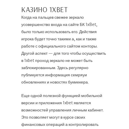
КАЗИНО 1XBET
Когда на пальцев свежее зеркало
усовершенство входа на сайте БК 1xBet,
было только использовать его. Действия
игрока будет точно такими а, как и также
работе с официального сайтом конторы.
Другой аспект — для того чтобы осуществить
в 1xbet проход зеркало не может быть
заблокированным. Здесь регулярно
публикуется информация семряуи
обновлениях и новостях букмекера.
Еще одной полезной функцией мобильной
версии и приложения 1xbet является
возможностей управления личным кабинет.
Это позволяет могут в курсе своих
финансовых операций а контролировать