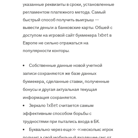
указанные реквизиты в сроки, установленные
регламентом платежного метода. Самый
быстрый способ получить выигрыш —
вывести деньги а банковские карты. Обшей с
доступом на игровой сайт букмекера 1xbet в
Европе не сильно отражаться на
популярности конторы.
Собственные данные новой учетной
записи сохраняются же базе данных
букмекера, сделанные ставки, полученные
бонусы и другая актуальная текущая
информация сохраняется.
Зеркало 1xBet считается самым
эффективным способом борьбы с
трудностями при пытались входа в БК.
Буквально через еще» «несколькс игрок
получит а свой мобильный входящее смс от