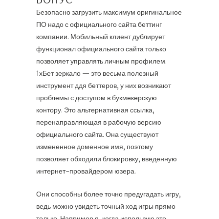
Безопасно загрузить максимум оригинальное
ПО надо с официального сайта беттинг
компании. Мобильный клиент дублирует
функционал официального сайта только
позволяет управлять личным профилем.
1хБет зеркало — это весьма полезный
инструмент ддя беттеров, у них возникают
проблемы с доступом в букмекерскую
контору. Это альтернативная ссылка,
перенаправляющая в рабочую версию
официального сайта. Она существуют
измененное доменное имя, поэтому
позволяет обходили блокировку, введенную
интернет-провайдером юзера.
Они способны более точно предугадать игру,
ведь можно увидеть точный ход игры прямо
только. Например я, когда использую это