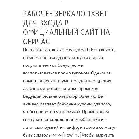
РАБОЧЕЕ ЗЕРКАЛО 1XBET
ДЛЯ ВХОДА В
ОФИЦИАЛЬНЫЙ САЙТ НА
СЕЙЧАС
После только, как игроку сумел 1xBet скачать,
он может не и создать учетную запись и
получить велкам бонус, но же
воспользоваться промо купоном. Одним из
помогающих инструментов для поощрения
азартных игроков считался промокод.
Ведущий онлайн оператор Один икс Бет
активно раздаёт бонусные купоны ддя того,
чтобы приветствуя новичков. Промо кодом
выступает определенная комбинация из
латинских букв и/или цифр, и также в со могут
быть символы.» «[newline]Чтобы загрузить