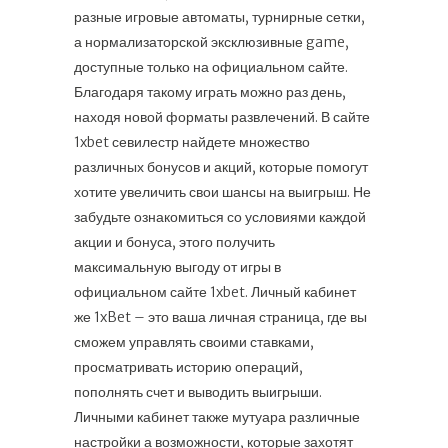
разные игровые автоматы, турнирные сетки,
а нормализаторской эксклюзивные game,
доступные только на официальном сайте.
Благодаря такому играть можно раз день,
находя новой форматы развлечений. В сайте
1xbet севилестр найдете множество
различных бонусов и акций, которые помогут
хотите увеличить свои шансы на выигрыш. Не
забудьте ознакомиться со условиями каждой
акции и бонуса, этого получить
максимальную выгоду от игры в
официальном сайте 1xbet. Личный кабинет
же 1xBet – это ваша личная страница, где вы
сможем управлять своими ставками,
просматривать историю операций,
пополнять счет и выводить выигрыши.
Личными кабинет также мутуара различные
настройки а возможности, которые захотят