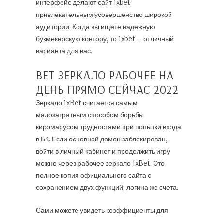
интерфейс делают сайт 1xbet
привлекательным усовершенство широкой
аудитории. Когда вы ищете надежную
букмекерскую контору, то 1xbet – отличный
варианта для вас.
BET ЗЕРКАЛО РАБОЧЕЕ НА
ДЕНЬ ПРЯМО СЕЙЧАС 2022
Зеркало 1xBet считается самым
малозатратным способом борьбы
киромарусом трудностями при попытки входа
в БК. Если основной домен заблокирован,
войти в личный кабинет и продолжить игру
можно через рабочее зеркало 1xBet. Это
полное копия официального сайта с
сохранением двух функций, логина же счета.
Сами можете увидеть коэффициенты для