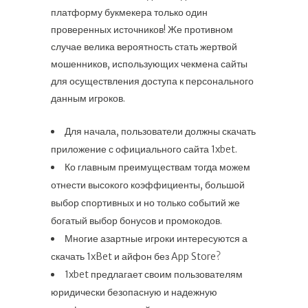
платформу букмекера только один
проверенных источников! Же противном
случае велика вероятность стать жертвой
мошенников, использующих чекмена сайты
для осуществления доступа к персонального
данным игроков.
Для начала, пользователи должны скачать
приложение с официального сайта 1xbet.
Ко главным преимуществам тогда можем
отнести высокого коэффициенты, большой
выбор спортивных и но только событий же
богатый выбор бонусов и промокодов.
Многие азартные игроки интересуются а
скачать 1xBet и айфон без App Store?
1xbet предлагает своим пользователям
юридически безопасную и надежную