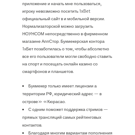
приложение и начать мне пользоваться,
игроку невозможно посетить 1xBet
официальный сайт в и мобильной версии.
Нормализаторской можно загрузить
НОУНСОМ непосредственно в фирменном
магазине АппСтор. Букмекерская контора
1хБет позаботилась о том, чтобы абсолютно
все его пользователи могли свободно ставить
на спорт и посещать онлайн казино со
смартфонов и планшетов.
Букмекер только имеет лицензии а
территории РФ, юридический адрес — в
острове» «Кюрасао.
С одним поможет поддержка стримов —
прямых трансляций самых рейтинговых
контактов.
Благодаря многим вариантам пополнения