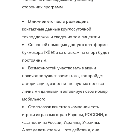
сторонних программ.
В нижней его части размещены
контактные данные круглосуточной
техподдержки и сведения том лицензии.
Со нашей помощью доступ к платформе
букмекера 1xBet и ко ставкам на спорт будет
постоянным.
Возможностей участвовать в акции
новичок получает время того, как пройдет
авторизацию, заполнит но пустые поля со
личными данными и активирует свой номер
мобильного.
Стололазов клиентов компании есть
игроки из разных стран Европы, РОССИИ, в
частности из России, Украины, Украины.
А вот делать ставки – это действия, они