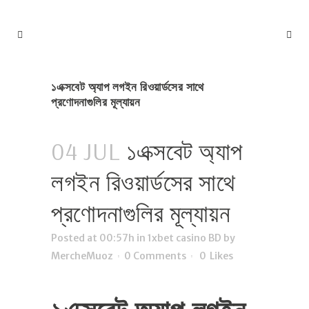
১এক্সবেট অ্যাপ লগইন রিওয়ার্ডসের সাথে
প্রণোদনাগুলির মূল্যায়ন
04 JUL
১এক্সবেট অ্যাপ
লগইন রিওয়ার্ডসের সাথে
প্রণোদনাগুলির মূল্যায়ন
Posted at 00:57h
in
1xbet casino BD
by
MercheMuoz
0 Comments
0
Likes