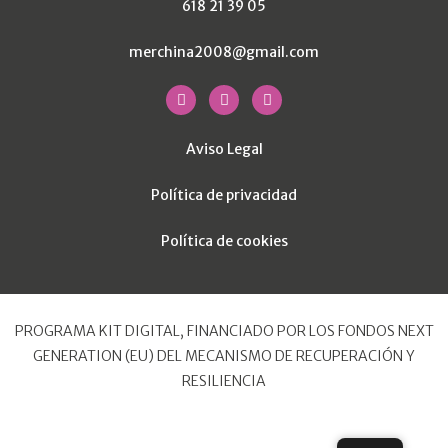
618 21 39 05
merchina2008@gmail.com
Aviso Legal
Política de privacidad
Política de cookies
PROGRAMA KIT DIGITAL, FINANCIADO POR LOS FONDOS NEXT
GENERATION (EU) DEL MECANISMO DE RECUPERACIÓN Y
RESILIENCIA