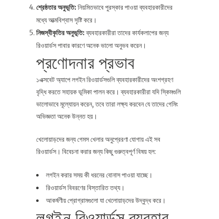
শ্রেষ্ঠতার অনুভূতি:
নিয়মিতভাবে পুরস্কার পাওয়া ব্যবহারকারীদের
মধ্যে আত্মবিশ্বাস সৃষ্টি করে।
নিজস্বীকৃতির অনুভূতি:
ব্যবহারকারীরা তাদের কার্যকলাপের জন্য
রিওয়ার্ডস পাবার কারণে অনেক ভালো অনুভব করেন।
প্রণোদনার প্রভাব
১এক্সবেট অ্যাপে লগইন রিওয়ার্ডসগুলি ব্যবহারকারীদের অংশগ্রহণ
বৃদ্ধি করতে সহায়ক ভূমিকা পালন করে। ব্যবহারকারীরা যদি স্কিমগুলি
ভালোভাবে মূল্যোয়ন করেন, তবে তারা লক্ষ্য করবেন যে তাদের গেমিং
অভিজ্ঞতা অনেক উন্নত হয়।
খেলোয়াড়দের জন্য গেমস খেলার অনুপ্রেরণা যোগায় এই সব
রিওয়ার্ডস। বিবেচনা করার জন্য কিছু গুরুত্বপূর্ণ বিষয় হল:
লগইন করার সময় কী ধরনের বোনাস পাওয়া যাচ্ছে।
রিওয়ার্ডস বিবরণের বিস্তারিত তথ্য।
আকর্ষণীয় প্রোগ্রামগুলো যা খেলোয়াড়দের উদ্বুদ্ধ করে।
লগইন রিওয়ার্ডস ব্যবহার